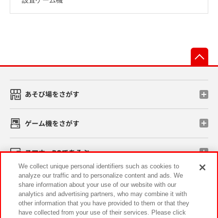
先
あそび場をさがす
ゲーム機をさがす
スマホ・PCであそぶ
We collect unique personal identifiers such as cookies to
analyze our traffic and to personalize content and ads. We
イベント・キャンペーン
share information about your use of our website with our
analytics and advertising partners, who may combine it with
other information that you have provided to them or that they
have collected from your use of their services. Please click