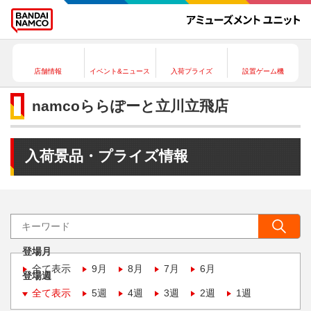
店舗情報
イベント&ニュース
入荷プライズ
設置ゲーム機
namcoららぽーと立川立飛店
入荷景品・プライズ情報
登場月
全て表示
9月
8月
7月
6月
登場週
全て表示
5週
4週
3週
2週
1週