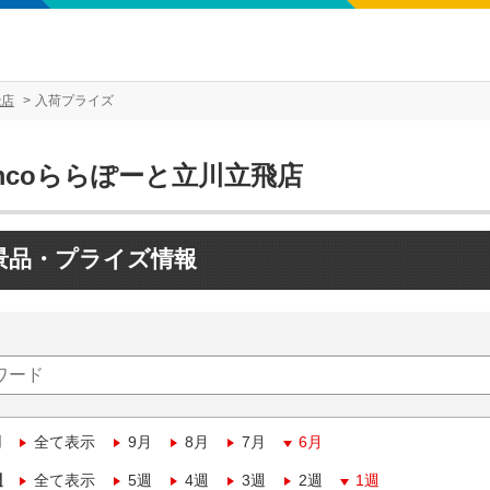
飛店
入荷プライズ
mcoららぽーと立川立飛店
景品・プライズ情報
月
全て表示
9月
8月
7月
6月
週
全て表示
5週
4週
3週
2週
1週