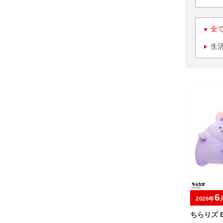
全
生
6
2026年
ちらりズ 