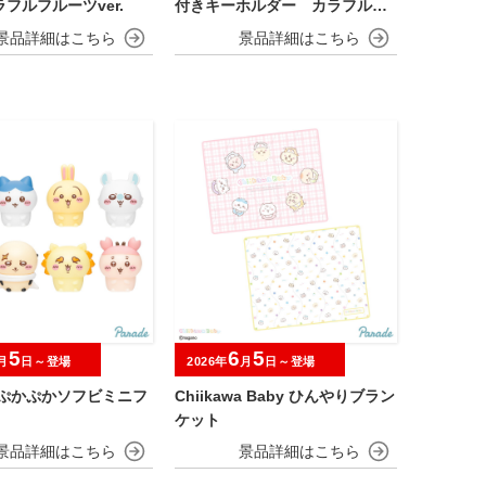
フルフルーツver.
付きキーホルダー カラフルフ
ルーツver.
5
6
5
月
日～登場
2026年
月
日～登場
 ぷかぷかソフビミニフ
Chiikawa Baby ひんやりブラン
ケット