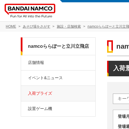
HOME
あそび場をさがす
施設・店舗検索
namcoららぽーと立川立
na
namcoららぽーと立川立飛店
店舗情報
入荷
イベント&ニュース
入荷プライズ
設置ゲーム機
登場
登場