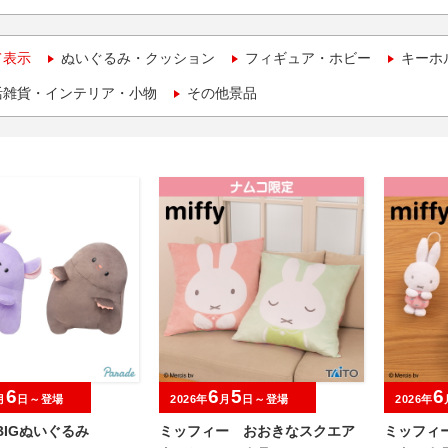
て表示
ぬいぐるみ・クッション
フィギュア・ホビー
キーホ
活雑貨・インテリア・小物
その他景品
6
6
5
6
月
日～登場
2026年
月
日～登場
2026年
BIGぬいぐるみ
ミッフィー おおきなスクエア
ミッフィ