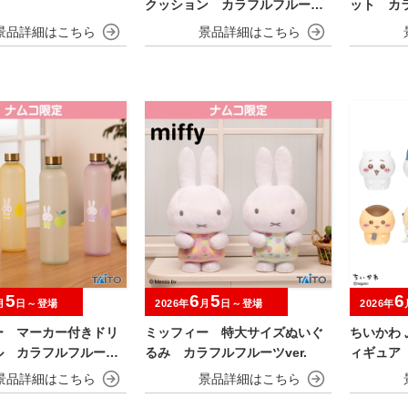
クッション カラフルフルーツv
ット カラ
er.
5
6
5
6
月
日～登場
2026年
月
日～登場
2026年
ー マーカー付きドリ
ミッフィー 特大サイズぬいぐ
ちいかわ
ル カラフルフルーツv
るみ カラフルフルーツver.
ィギュア