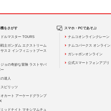
ム機をさがす
スマホ・PCであそぶ
ドルマスター TOURS
ナムコオンラインクレーン
動戦士ガンダム エクストリーム
ナムコパークス オンライ
ーサス２ インフィニットブース
ガシャポンオンライン
公式スマートフォンアプリ
ョジョの奇妙な冒険 ラストサバ
バー
鼓の達人
りスピリッツ
リオカート アーケードグランプ
X
岸ミッドナイト マキシマムチュ