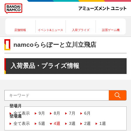
店舗情報
イベント&ニュース
入荷プライズ
設置ゲーム機
namcoららぽーと立川立飛店
入荷景品・プライズ情報
登場月
全て表示
9月
8月
7月
6月
登場週
全て表示
5週
4週
3週
2週
1週