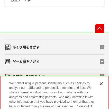
先
あそび場をさがす
ゲーム機をさがす
スマホ・PCであそぶ
We collect unique personal identifiers such as cookies to
analyze our traffic and to personalize content and ads. We
イベント・キャンペーン
share information about your use of our website with our
analytics and advertising partners, who may combine it with
other information that you have provided to them or that they
have collected from your use of their services. Please click