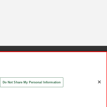
針と検証結果
お取引先さまとともに
お問い合わせ
Do Not Share My Personal Information
ASHIKI Co., Ltd. All Rights Reserved.