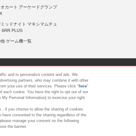
リオカート アーケードグランプ
X
岸ミッドナイト マキシマムチュ
 6RR PLUS
の他 ゲーム機一覧
サイトポリシー
プライバシーポリシー
ウェブアクセシビリティ方
raffic and to personalize content and ads. We
advertising partners, who may combine it with other
rom your use of their services. Please click "
here
"
供について
カスタマーハラスメント対応方針
よくあるご質問・
f each cookie. You have the right to opt out of our
e My Personal Information] to exercise your right.
 , if you choose to allow the sharing of cookies
to have consented to the sharing regardless of the
, please manage your consent on the following
lose the banner.
ndai Namco Amusement Lab Inc.
©Bandai Namco Experience Inc.
©HANAY