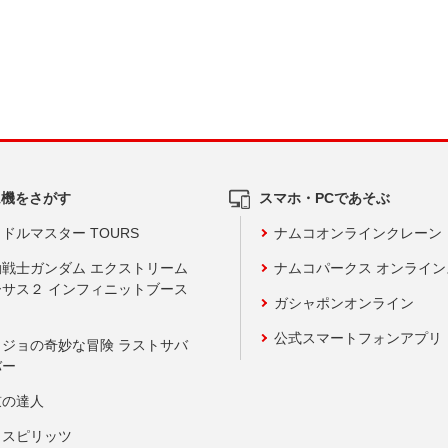
ム機をさがす
スマホ・PCであそぶ
ドルマスター TOURS
ナムコオンラインクレーン
動戦士ガンダム エクストリーム
ナムコパークス オンライ
ーサス２ インフィニットブース
ガシャポンオンライン
公式スマートフォンアプリ
ョジョの奇妙な冒険 ラストサバ
バー
鼓の達人
りスピリッツ