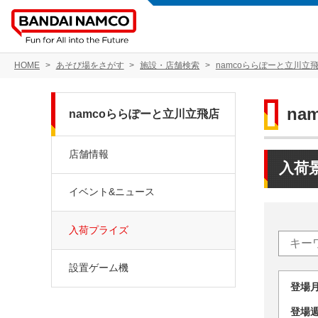
HOME
あそび場をさがす
施設・店舗検索
namcoららぽーと立川立
na
namcoららぽーと立川立飛店
店舗情報
入荷
イベント&ニュース
入荷プライズ
設置ゲーム機
登場
登場