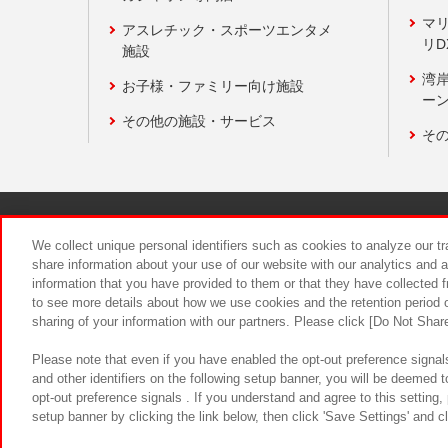
マ
アスレチック・スポーツエンタメ
リD
施設
湾
お子様・ファミリー向け施設
ーン
その他の施設・サービス
そ
関連会社
サステナビリティ
We collect unique personal identifiers such as cookies to analyze our t
share information about your use of our website with our analytics and 
information that you have provided to them or that they have collected f
食品のご提
to see more details about how we use cookies and the retention period o
sharing of your information with our partners. Please click [Do Not Shar
Please note that even if you have enabled the opt-out preference signals
and other identifiers on the following setup banner, you will be deemed 
opt-out preference signals . If you understand and agree to this setting
setup banner by clicking the link below, then click 'Save Settings' and c
©Bandai Namco Amusement Inc.
©Ba