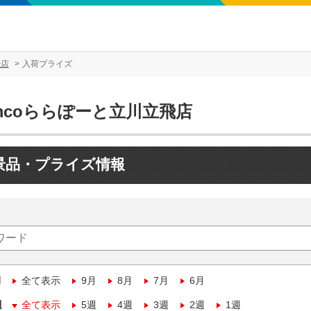
飛店
入荷プライズ
mcoららぽーと立川立飛店
景品・プライズ情報
月
全て表示
9月
8月
7月
6月
週
全て表示
5週
4週
3週
2週
1週