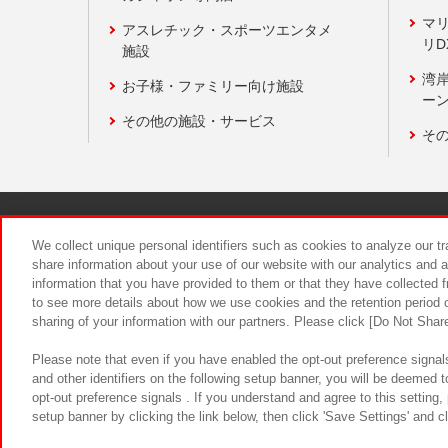
マ
アスレチック・スポーツエンタメ
リD
施設
湾
お子様・ファミリー向け施設
ーン
その他の施設・サービス
そ
関連会社
サステナビリティ
We collect unique personal identifiers such as cookies to analyze our t
share information about your use of our website with our analytics and 
information that you have provided to them or that they have collected f
食品のご提
to see more details about how we use cookies and the retention period o
sharing of your information with our partners. Please click [Do Not Shar
Please note that even if you have enabled the opt-out preference signals
and other identifiers on the following setup banner, you will be deemed 
opt-out preference signals . If you understand and agree to this setting
setup banner by clicking the link below, then click 'Save Settings' and c
©Bandai Namco Amusement Inc.
©Ba