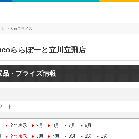
飛店
入荷プライズ
mcoららぽーと立川立飛店
景品・プライズ情報
月
全て表示
9月
8月
7月
6月
週
全て表示
5週
4週
3週
2週
1週