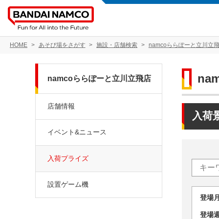
HOME
あそび場をさがす
施設・店舗検索
namcoららぽーと立川立
na
namcoららぽーと立川立飛店
店舗情報
入荷
イベント&ニュース
入荷プライズ
設置ゲーム機
登場
登場