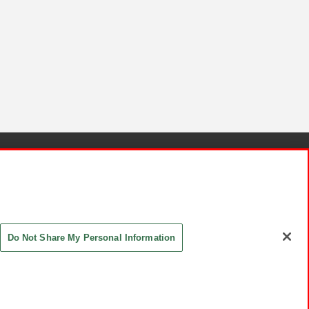
針と検証結果
お取引先さまとともに
お問い合わせ
Do Not Share My Personal Information
ASHIKI Co., Ltd. All Rights Reserved.