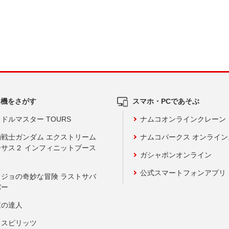
ム機をさがす
スマホ・PCであそぶ
ドルマスター TOURS
ナムコオンラインクレーン
動戦士ガンダム エクストリーム
ナムコパークス オンライ
ーサス２ インフィニットブース
ガシャポンオンライン
公式スマートフォンアプリ
ョジョの奇妙な冒険 ラストサバ
バー
鼓の達人
りスピリッツ