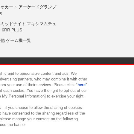
リオカート アーケードグランプ
X
岸ミッドナイト マキシマムチュ
 6RR PLUS
の他 ゲーム機一覧
サイトポリシー
プライバシーポリシー
ウェブアクセシビリティ方
raffic and to personalize content and ads. We
advertising partners, who may combine it with other
rom your use of their services. Please click "
here
"
供について
カスタマーハラスメント対応方針
よくあるご質問・
f each cookie. You have the right to opt out of our
e My Personal Information] to exercise your right.
 , if you choose to allow the sharing of cookies
to have consented to the sharing regardless of the
, please manage your consent on the following
lose the banner.
ndai Namco Amusement Lab Inc.
©Bandai Namco Experience Inc.
©HANAY