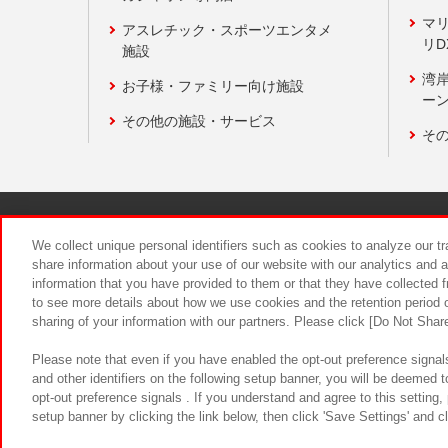
マ
アスレチック・スポーツエンタメ
リD
施設
湾
お子様・ファミリー向け施設
ーン
その他の施設・サービス
そ
関連会社
サステナビリティ
We collect unique personal identifiers such as cookies to analyze our t
share information about your use of our website with our analytics and 
information that you have provided to them or that they have collected f
食品のご提
to see more details about how we use cookies and the retention period o
sharing of your information with our partners. Please click [Do Not Shar
Please note that even if you have enabled the opt-out preference signals
and other identifiers on the following setup banner, you will be deemed 
opt-out preference signals . If you understand and agree to this setting
setup banner by clicking the link below, then click 'Save Settings' and c
©Bandai Namco Amusement Inc.
©Ba