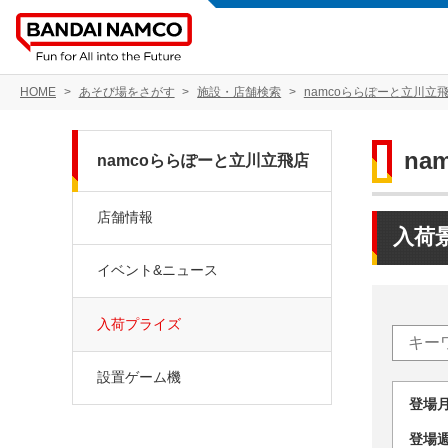
HOME
あそび場をさがす
施設・店舗検索
namcoららぽーと立川立
na
namcoららぽーと立川立飛店
店舗情報
入荷
イベント&ニュース
入荷プライズ
設置ゲーム機
登場
登場