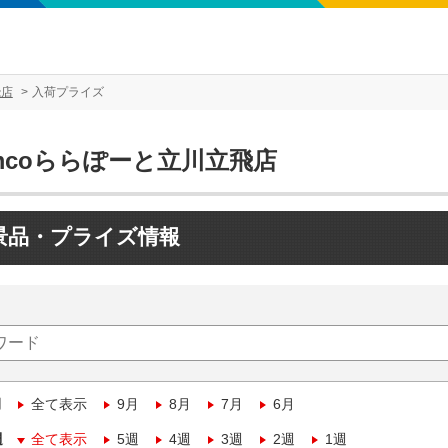
飛店
入荷プライズ
mcoららぽーと立川立飛店
景品・プライズ情報
月
全て表示
9月
8月
7月
6月
週
全て表示
5週
4週
3週
2週
1週