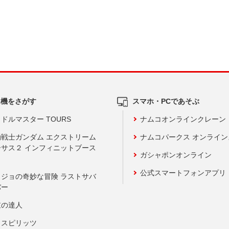
ム機をさがす
スマホ・PCであそぶ
ドルマスター TOURS
ナムコオンラインクレーン
動戦士ガンダム エクストリーム
ナムコパークス オンライ
ーサス２ インフィニットブース
ガシャポンオンライン
公式スマートフォンアプリ
ョジョの奇妙な冒険 ラストサバ
バー
鼓の達人
りスピリッツ