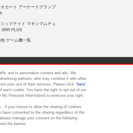
リオカート アーケードグランプ
X
岸ミッドナイト マキシマムチュ
 6RR PLUS
の他 ゲーム機一覧
サイトポリシー
プライバシーポリシー
ウェブアクセシビリティ方
raffic and to personalize content and ads. We
advertising partners, who may combine it with other
rom your use of their services. Please click "
here
"
供について
カスタマーハラスメント対応方針
よくあるご質問・
f each cookie. You have the right to opt out of our
e My Personal Information] to exercise your right.
 , if you choose to allow the sharing of cookies
to have consented to the sharing regardless of the
, please manage your consent on the following
lose the banner.
ndai Namco Amusement Lab Inc.
©Bandai Namco Experience Inc.
©HANAY