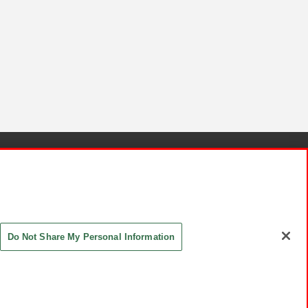
針と検証結果
お取引先さまとともに
お問い合わせ
Do Not Share My Personal Information
ASHIKI Co., Ltd. All Rights Reserved.