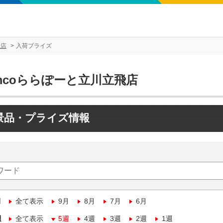
飛店
入荷プライズ
mcoららぽーと立川立飛店
景品・プライズ情報
月
全て表示
9月
8月
7月
6月
週
全て表示
5週
4週
3週
2週
1週