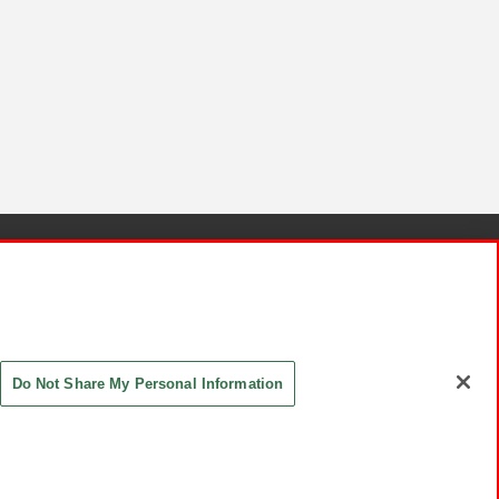
針と検証結果
お取引先さまとともに
お問い合わせ
Do Not Share My Personal Information
ASHIKI Co., Ltd. All Rights Reserved.