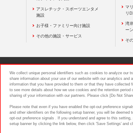
マ
アスレチック・スポーツエンタメ
リD
施設
湾
お子様・ファミリー向け施設
ーン
その他の施設・サービス
そ
関連会社
サステナビリティ
We collect unique personal identifiers such as cookies to analyze our t
share information about your use of our website with our analytics and 
information that you have provided to them or that they have collected f
食品のご提
to see more details about how we use cookies and the retention period o
sharing of your information with our partners. Please click [Do Not Shar
Please note that even if you have enabled the opt-out preference signals
and other identifiers on the following setup banner, you will be deemed 
opt-out preference signals . If you understand and agree to this setting
setup banner by clicking the link below, then click 'Save Settings' and c
©Bandai Namco Amusement Inc.
©Ba