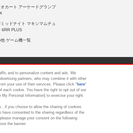
リオカート アーケードグランプ
X
岸ミッドナイト マキシマムチュ
 6RR PLUS
の他 ゲーム機一覧
サイトポリシー
プライバシーポリシー
ウェブアクセシビリティ方
raffic and to personalize content and ads. We
advertising partners, who may combine it with other
rom your use of their services. Please click "
here
"
供について
カスタマーハラスメント対応方針
よくあるご質問・
f each cookie. You have the right to opt out of our
e My Personal Information] to exercise your right.
 , if you choose to allow the sharing of cookies
to have consented to the sharing regardless of the
, please manage your consent on the following
lose the banner.
ndai Namco Amusement Lab Inc.
©Bandai Namco Experience Inc.
©HANAY