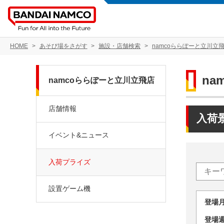
HOME
あそび場をさがす
施設・店舗検索
namcoららぽーと立川立
na
namcoららぽーと立川立飛店
店舗情報
入荷
イベント&ニュース
入荷プライズ
設置ゲーム機
登場
登場