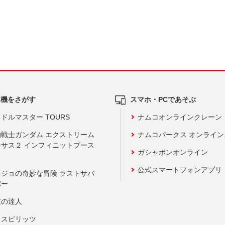
ム機をさがす
スマホ・PCであそぶ
ドルマスター TOURS
ナムコオンラインクレーン
動戦士ガンダム エクストリーム
ナムコパークス オンライ
ーサス２ インフィニットブース
ガシャポンオンライン
公式スマートフォンアプリ
ョジョの奇妙な冒険 ラストサバ
バー
鼓の達人
りスピリッツ