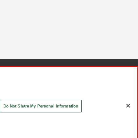
針と検証結果
お取引先さまとともに
お問い合わせ
Do Not Share My Personal Information
ASHIKI Co., Ltd. All Rights Reserved.