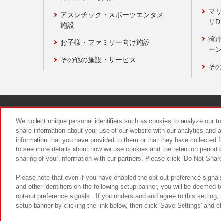
マ
アスレチック・スポーツエンタメ
リD
施設
湾
お子様・ファミリー向け施設
ーン
その他の施設・サービス
そ
関連会社
サステナビリティ
We collect unique personal identifiers such as cookies to analyze our t
share information about your use of our website with our analytics and 
information that you have provided to them or that they have collected f
食品のご提
to see more details about how we use cookies and the retention period o
sharing of your information with our partners. Please click [Do Not Shar
Please note that even if you have enabled the opt-out preference signals
and other identifiers on the following setup banner, you will be deemed 
opt-out preference signals . If you understand and agree to this setting
setup banner by clicking the link below, then click 'Save Settings' and c
©Bandai Namco Amusement Inc.
©Ba