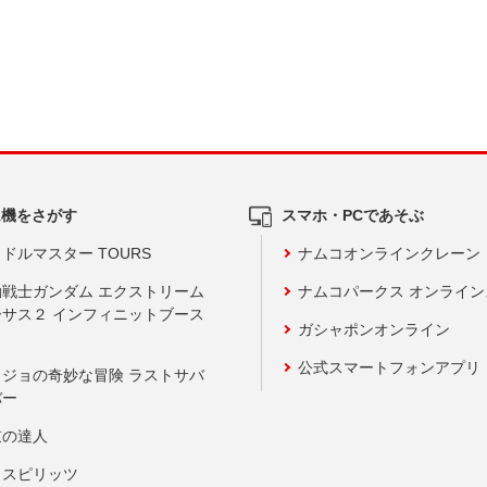
ム機をさがす
スマホ・PCであそぶ
ドルマスター TOURS
ナムコオンラインクレーン
動戦士ガンダム エクストリーム
ナムコパークス オンライ
ーサス２ インフィニットブース
ガシャポンオンライン
公式スマートフォンアプリ
ョジョの奇妙な冒険 ラストサバ
バー
鼓の達人
りスピリッツ