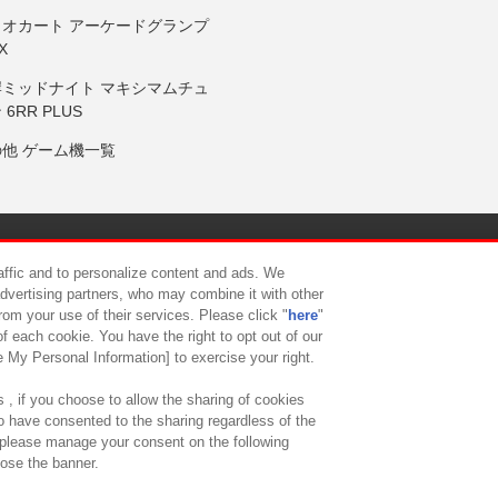
リオカート アーケードグランプ
X
岸ミッドナイト マキシマムチュ
 6RR PLUS
の他 ゲーム機一覧
サイトポリシー
プライバシーポリシー
ウェブアクセシビリティ方
raffic and to personalize content and ads. We
advertising partners, who may combine it with other
rom your use of their services. Please click "
here
"
供について
カスタマーハラスメント対応方針
よくあるご質問・
f each cookie. You have the right to opt out of our
e My Personal Information] to exercise your right.
 , if you choose to allow the sharing of cookies
to have consented to the sharing regardless of the
, please manage your consent on the following
lose the banner.
ndai Namco Amusement Lab Inc.
©Bandai Namco Experience Inc.
©HANAY