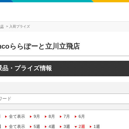
飛店
入荷プライズ
mcoららぽーと立川立飛店
景品・プライズ情報
月
全て表示
9月
8月
7月
6月
週
全て表示
5週
4週
3週
2週
1週