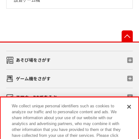
先
あそび場をさがす
ゲーム機をさがす
スマホ・PCであそぶ
We collect unique personal identifiers such as cookies to
analyze our traffic and to personalize content and ads. We
イベント・キャンペーン
share information about your use of our website with our
analytics and advertising partners, who may combine it with
other information that you have provided to them or that they
have collected from your use of their services. Please click