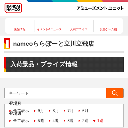
店舗情報
イベント&ニュース
入荷プライズ
設置ゲーム機
namcoららぽーと立川立飛店
入荷景品・プライズ情報
登場月
全て表示
9月
8月
7月
6月
登場週
全て表示
5週
4週
3週
2週
1週