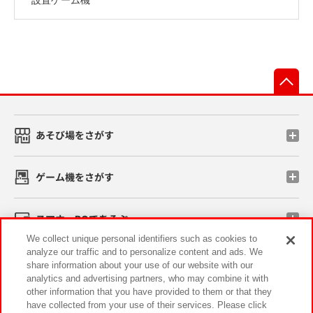
先
あそび場をさがす
ゲーム機をさがす
スマホ・PCであそぶ
We collect unique personal identifiers such as cookies to
analyze our traffic and to personalize content and ads. We
イベント・キャンペーン
share information about your use of our website with our
analytics and advertising partners, who may combine it with
other information that you have provided to them or that they
have collected from your use of their services. Please click