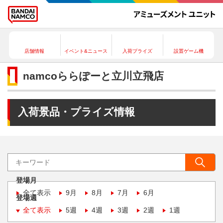
店舗情報
イベント&ニュース
入荷プライズ
設置ゲーム機
namcoららぽーと立川立飛店
入荷景品・プライズ情報
登場月
全て表示
9月
8月
7月
6月
登場週
全て表示
5週
4週
3週
2週
1週