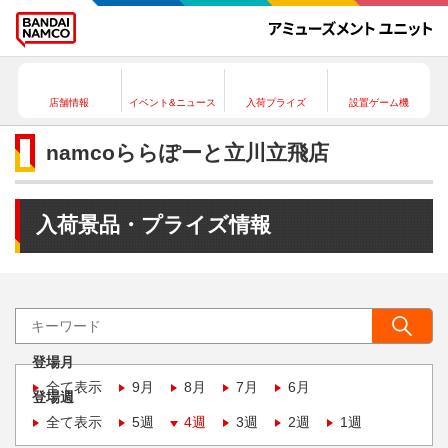
店舗情報
イベント&ニュース
入荷プライズ
設置ゲーム機
namcoららぽーと立川立飛店
入荷景品・プライズ情報
登場月
全て表示
9月
8月
7月
6月
登場週
全て表示
5週
4週
3週
2週
1週