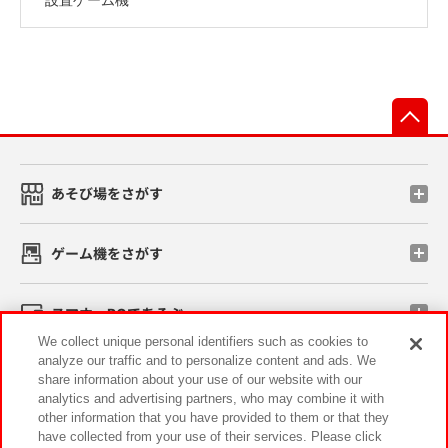
先
あそび場をさがす
ゲーム機をさがす
スマホ・PCであそぶ
We collect unique personal identifiers such as cookies to
analyze our traffic and to personalize content and ads. We
イベント・キャンペーン
share information about your use of our website with our
analytics and advertising partners, who may combine it with
other information that you have provided to them or that they
have collected from your use of their services. Please click