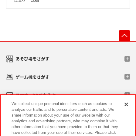
先
あそび場をさがす
ゲーム機をさがす
スマホ・PCであそぶ
We collect unique personal identifiers such as cookies to
analyze our traffic and to personalize content and ads. We
イベント・キャンペーン
share information about your use of our website with our
analytics and advertising partners, who may combine it with
other information that you have provided to them or that they
have collected from your use of their services. Please click