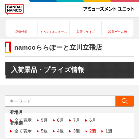
店舗情報
イベント&ニュース
入荷プライズ
設置ゲーム機
namcoららぽーと立川立飛店
入荷景品・プライズ情報
登場月
全て表示
9月
8月
7月
6月
登場週
全て表示
5週
4週
3週
2週
1週