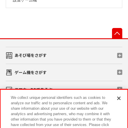
先
あそび場をさがす
ゲーム機をさがす
スマホ・PCであそぶ
We collect unique personal identifiers such as cookies to
analyze our traffic and to personalize content and ads. We
イベント・キャンペーン
share information about your use of our website with our
analytics and advertising partners, who may combine it with
other information that you have provided to them or that they
have collected from your use of their services. Please click