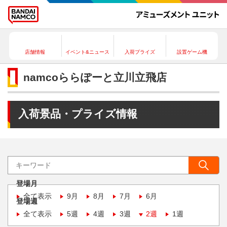
店舗情報
イベント&ニュース
入荷プライズ
設置ゲーム機
namcoららぽーと立川立飛店
入荷景品・プライズ情報
登場月
全て表示
9月
8月
7月
6月
登場週
全て表示
5週
4週
3週
2週
1週