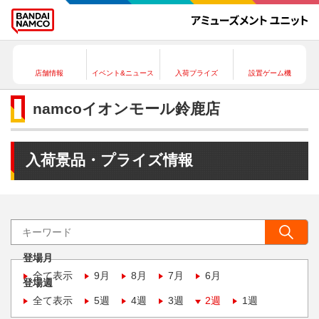
店舗情報
イベント&ニュース
入荷プライズ
設置ゲーム機
namcoイオンモール鈴鹿店
入荷景品・プライズ情報
登場月
全て表示
9月
8月
7月
6月
登場週
全て表示
5週
4週
3週
2週
1週