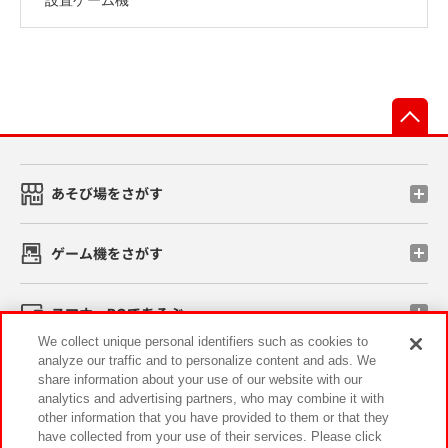
先
あそび場をさがす
ゲーム機をさがす
スマホ・PCであそぶ
We collect unique personal identifiers such as cookies to
analyze our traffic and to personalize content and ads. We
イベント・キャンペーン
share information about your use of our website with our
analytics and advertising partners, who may combine it with
other information that you have provided to them or that they
have collected from your use of their services. Please click