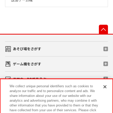
先
あそび場をさがす
ゲーム機をさがす
スマホ・PCであそぶ
We collect unique personal identifiers such as cookies to
analyze our traffic and to personalize content and ads. We
イベント・キャンペーン
share information about your use of our website with our
analytics and advertising partners, who may combine it with
other information that you have provided to them or that they
have collected from your use of their services. Please click