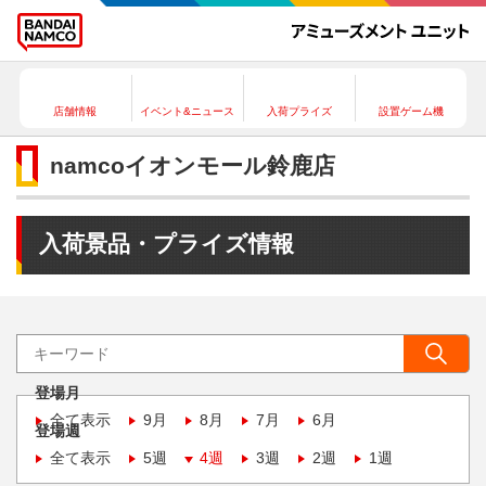
店舗情報
イベント&ニュース
入荷プライズ
設置ゲーム機
namcoイオンモール鈴鹿店
入荷景品・プライズ情報
登場月
全て表示
9月
8月
7月
6月
登場週
全て表示
5週
4週
3週
2週
1週