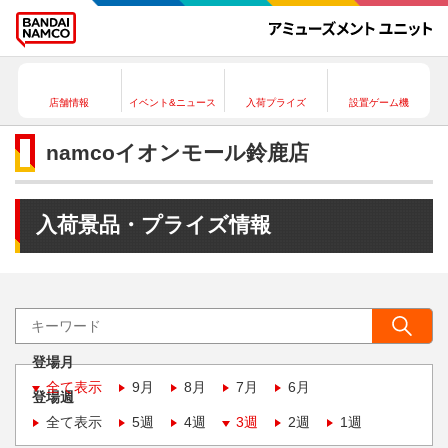
店舗情報
イベント&ニュース
入荷プライズ
設置ゲーム機
namcoイオンモール鈴鹿店
入荷景品・プライズ情報
登場月
全て表示
9月
8月
7月
6月
登場週
全て表示
5週
4週
3週
2週
1週