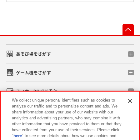
先
あそび場をさがす
ゲーム機をさがす
スマホ・PCであそぶ
We collect unique personal identifiers such as cookies to
analyze our traffic and to personalize content and ads. We
イベント・キャンペーン
share information about your use of our website with our
analytics and advertising partners, who may combine it with
other information that you have provided to them or that they
have collected from your use of their services. Please click
"
here
" to see more details about how we use cookies and
関連会社
サステナビリティ
サイトポリシー