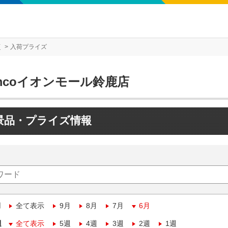
店
入荷プライズ
mcoイオンモール鈴鹿店
景品・プライズ情報
月
全て表示
9月
8月
7月
6月
週
全て表示
5週
4週
3週
2週
1週