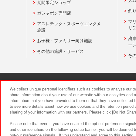
太
期間限定ショップ
釣
ガシャポン専門店
マ
アスレチック・スポーツエンタメ
リD
施設
湾
お子様・ファミリー向け施設
ーン
その他の施設・サービス
そ
関連会社
サステナビリティ
We collect unique personal identifiers such as cookies to analyze our t
share information about your use of our website with our analytics and 
information that you have provided to them or that they have collected f
食品のご提
to see more details about how we use cookies and the retention period o
sharing of your information with our partners. Please click [Do Not Shar
Please note that even if you have enabled the opt-out preference signals
and other identifiers on the following setup banner, you will be deemed 
opt-out preference signals . If you understand and agree to this setting