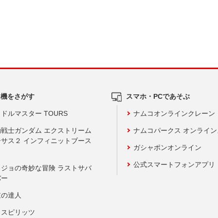
ム機をさがす
スマホ・PCであそぶ
ドルマスター TOURS
ナムコオンラインクレーン
動戦士ガンダム エクストリーム
ナムコパークス オンライ
ーサス２ インフィニットブース
ガシャポンオンライン
公式スマートフォンアプリ
ョジョの奇妙な冒険 ラストサバ
バー
鼓の達人
りスピリッツ