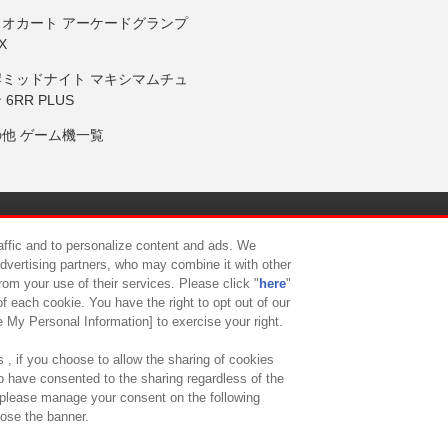
リオカート アーケードグランプ
X
岸ミッドナイト マキシマムチュ
 6RR PLUS
の他 ゲーム機一覧
サイトポリシー
プライバシーポリシー
ウェブアクセシビリティ方
raffic and to personalize content and ads. We
advertising partners, who may combine it with other
rom your use of their services. Please click "
here
"
供について
カスタマーハラスメント対応方針
よくあるご質問・
f each cookie. You have the right to opt out of our
e My Personal Information] to exercise your right.
 , if you choose to allow the sharing of cookies
to have consented to the sharing regardless of the
, please manage your consent on the following
lose the banner.
ndai Namco Amusement Lab Inc.
©Bandai Namco Experience Inc.
©HANAY