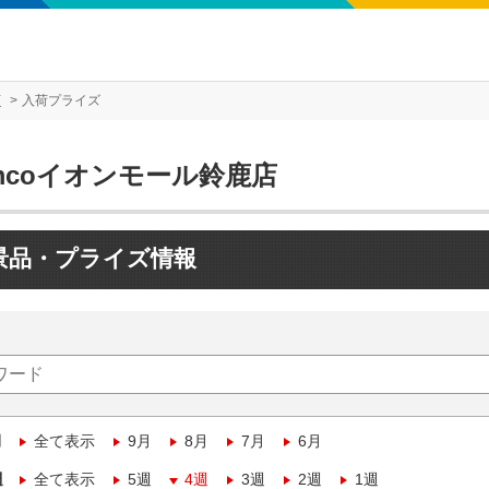
店
入荷プライズ
mcoイオンモール鈴鹿店
景品・プライズ情報
月
全て表示
9月
8月
7月
6月
週
全て表示
5週
4週
3週
2週
1週