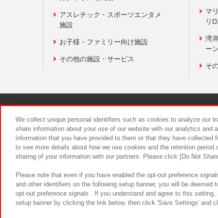
マ
アスレチック・スポーツエンタメ
リD
施設
湾
お子様・ファミリー向け施設
ーン
その他の施設・サービス
そ
関連会社
サステナビリティ
We collect unique personal identifiers such as cookies to analyze our t
share information about your use of our website with our analytics and 
information that you have provided to them or that they have collected f
食品のご提
to see more details about how we use cookies and the retention period o
sharing of your information with our partners. Please click [Do Not Shar
Please note that even if you have enabled the opt-out preference signals
and other identifiers on the following setup banner, you will be deemed 
opt-out preference signals . If you understand and agree to this setting
setup banner by clicking the link below, then click 'Save Settings' and c
©Bandai Namco Amusement Inc.
©Ba