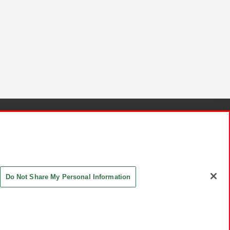
針と検証結果
お取引先さまとともに
お問い合わせ
Do Not Share My Personal Information
ASHIKI Co., Ltd. All Rights Reserved.