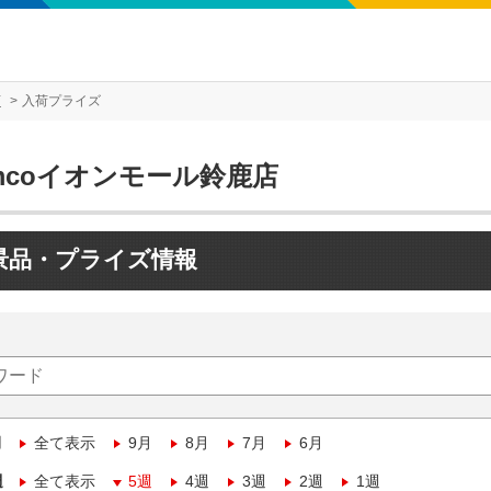
店
入荷プライズ
mcoイオンモール鈴鹿店
景品・プライズ情報
月
全て表示
9月
8月
7月
6月
週
全て表示
5週
4週
3週
2週
1週