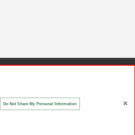
針と検証結果
お取引先さまとともに
お問い合わせ
Do Not Share My Personal Information
ASHIKI Co., Ltd. All Rights Reserved.