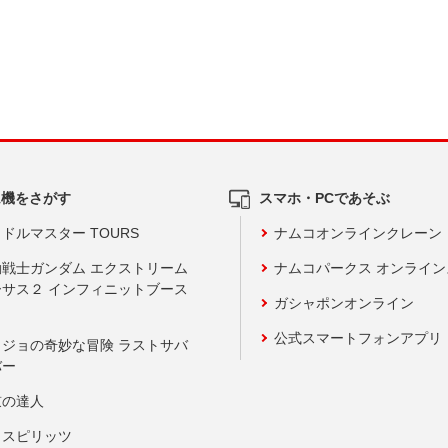
ム機をさがす
スマホ・PCであそぶ
ドルマスター TOURS
ナムコオンラインクレーン
動戦士ガンダム エクストリーム
ナムコパークス オンライ
ーサス２ インフィニットブース
ガシャポンオンライン
公式スマートフォンアプリ
ョジョの奇妙な冒険 ラストサバ
バー
鼓の達人
りスピリッツ