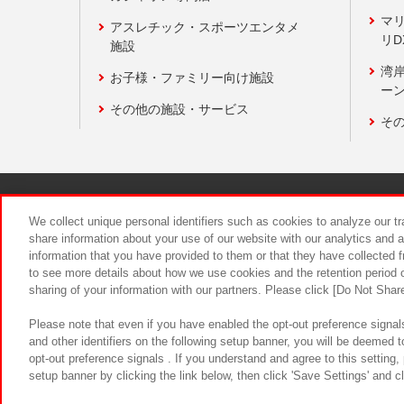
マ
アスレチック・スポーツエンタメ
リD
施設
湾
お子様・ファミリー向け施設
ーン
その他の施設・サービス
そ
関連会社
サステナビリティ
We collect unique personal identifiers such as cookies to analyze our t
share information about your use of our website with our analytics and 
information that you have provided to them or that they have collected f
食品のご提
to see more details about how we use cookies and the retention period o
sharing of your information with our partners. Please click [Do Not Shar
Please note that even if you have enabled the opt-out preference signals
and other identifiers on the following setup banner, you will be deemed 
opt-out preference signals . If you understand and agree to this setting
setup banner by clicking the link below, then click 'Save Settings' and c
©Bandai Namco Amusement Inc.
©Ba