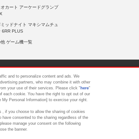
リオカート アーケードグランプ
X
岸ミッドナイト マキシマムチュ
 6RR PLUS
の他 ゲーム機一覧
サイトポリシー
プライバシーポリシー
ウェブアクセシビリティ方
raffic and to personalize content and ads. We
advertising partners, who may combine it with other
rom your use of their services. Please click "
here
"
供について
カスタマーハラスメント対応方針
よくあるご質問・
f each cookie. You have the right to opt out of our
e My Personal Information] to exercise your right.
 , if you choose to allow the sharing of cookies
to have consented to the sharing regardless of the
, please manage your consent on the following
lose the banner.
ndai Namco Amusement Lab Inc.
©Bandai Namco Experience Inc.
©HANAY