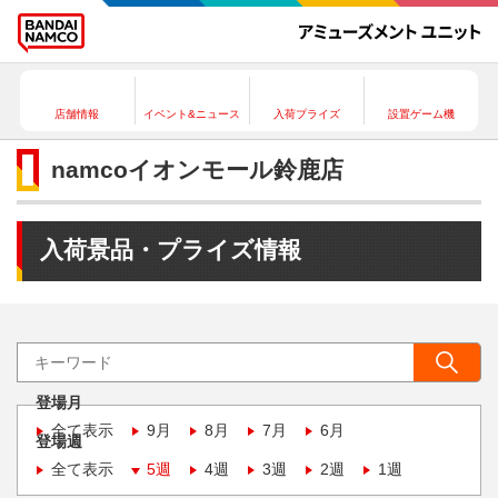
店舗情報
イベント&ニュース
入荷プライズ
設置ゲーム機
namcoイオンモール鈴鹿店
入荷景品・プライズ情報
登場月
全て表示
9月
8月
7月
6月
登場週
全て表示
5週
4週
3週
2週
1週