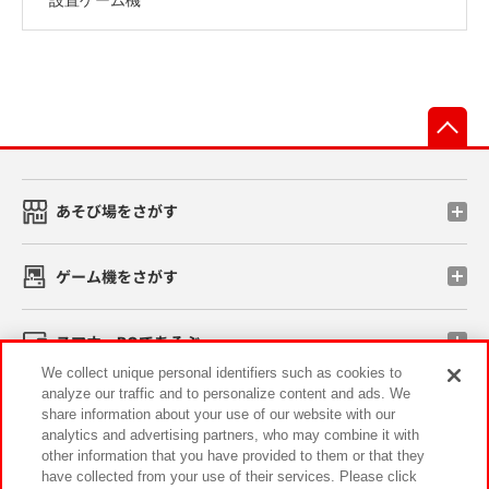
先
あそび場をさがす
ゲーム機をさがす
スマホ・PCであそぶ
We collect unique personal identifiers such as cookies to
analyze our traffic and to personalize content and ads. We
イベント・キャンペーン
share information about your use of our website with our
analytics and advertising partners, who may combine it with
other information that you have provided to them or that they
have collected from your use of their services. Please click