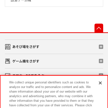
先
あそび場をさがす
ゲーム機をさがす
スマホ・PCであそぶ
We collect unique personal identifiers such as cookies to
analyze our traffic and to personalize content and ads. We
イベント・キャンペーン
share information about your use of our website with our
analytics and advertising partners, who may combine it with
other information that you have provided to them or that they
have collected from your use of their services. Please click