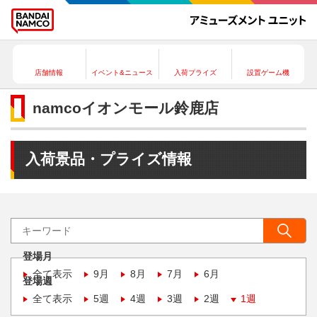
店舗情報
イベント&ニュース
入荷プライズ
設置ゲーム機
namcoイオンモール鈴鹿店
入荷景品・プライズ情報
登場月
全て表示
9月
8月
7月
6月
登場週
全て表示
5週
4週
3週
2週
1週