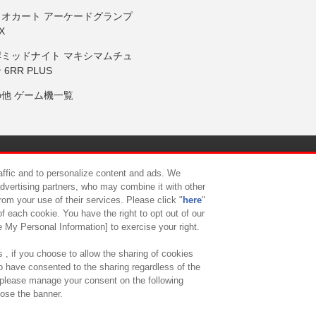
リオカート アーケードグランプ
X
岸ミッドナイト マキシマムチュ
 6RR PLUS
の他 ゲーム機一覧
サイトポリシー
プライバシーポリシー
ウェブアクセシビリティ方
raffic and to personalize content and ads. We
advertising partners, who may combine it with other
rom your use of their services. Please click "
here
"
供について
カスタマーハラスメント対応方針
よくあるご質問・
f each cookie. You have the right to opt out of our
e My Personal Information] to exercise your right.
 , if you choose to allow the sharing of cookies
to have consented to the sharing regardless of the
, please manage your consent on the following
lose the banner.
ndai Namco Amusement Lab Inc.
©Bandai Namco Experience Inc.
©HANAY