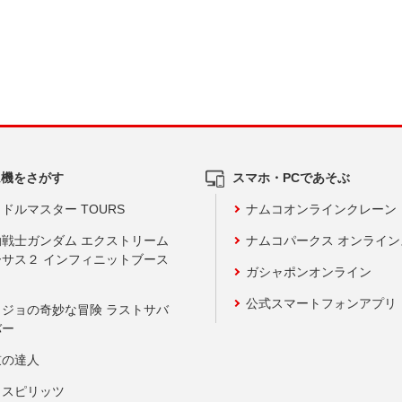
ム機をさがす
スマホ・PCであそぶ
ドルマスター TOURS
ナムコオンラインクレーン
動戦士ガンダム エクストリーム
ナムコパークス オンライ
ーサス２ インフィニットブース
ガシャポンオンライン
公式スマートフォンアプリ
ョジョの奇妙な冒険 ラストサバ
バー
鼓の達人
りスピリッツ