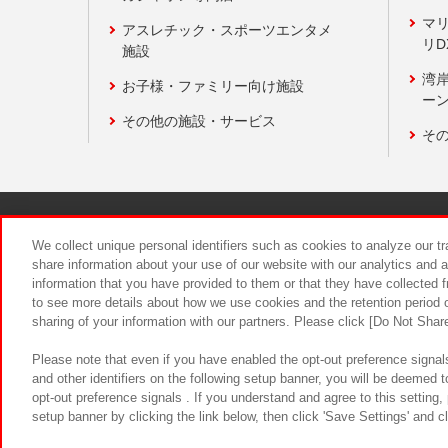
マ
アスレチック・スポーツエンタメ
リD
施設
湾
お子様・ファミリー向け施設
ーン
その他の施設・サービス
そ
関連会社
サステナビリティ
We collect unique personal identifiers such as cookies to analyze our t
share information about your use of our website with our analytics and 
information that you have provided to them or that they have collected f
食品のご提
to see more details about how we use cookies and the retention period o
sharing of your information with our partners. Please click [Do Not Shar
Please note that even if you have enabled the opt-out preference signals
and other identifiers on the following setup banner, you will be deemed 
opt-out preference signals . If you understand and agree to this setting
setup banner by clicking the link below, then click 'Save Settings' and c
©Bandai Namco Amusement Inc.
©Ba