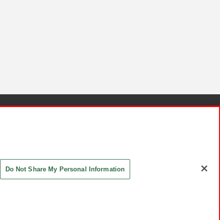
針と検証結果
お取引先さまとともに
お問い合わせ
Do Not Share My Personal Information
ASHIKI Co., Ltd. All Rights Reserved.