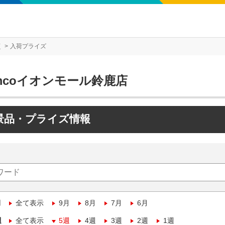
店
入荷プライズ
mcoイオンモール鈴鹿店
景品・プライズ情報
月
全て表示
9月
8月
7月
6月
週
全て表示
5週
4週
3週
2週
1週