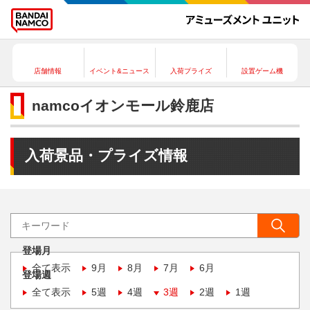
店舗情報
イベント&ニュース
入荷プライズ
設置ゲーム機
namcoイオンモール鈴鹿店
入荷景品・プライズ情報
登場月
全て表示
9月
8月
7月
6月
登場週
全て表示
5週
4週
3週
2週
1週