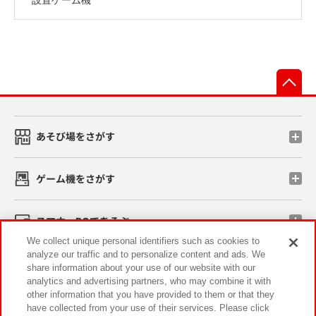
先
あそび場をさがす
ゲーム機をさがす
スマホ・PCであそぶ
We collect unique personal identifiers such as cookies to
analyze our traffic and to personalize content and ads. We
イベント・キャンペーン
share information about your use of our website with our
analytics and advertising partners, who may combine it with
other information that you have provided to them or that they
have collected from your use of their services. Please click