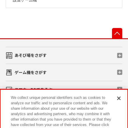
先
あそび場をさがす
ゲーム機をさがす
スマホ・PCであそぶ
We collect unique personal identifiers such as cookies to
analyze our traffic and to personalize content and ads. We
イベント・キャンペーン
share information about your use of our website with our
analytics and advertising partners, who may combine it with
other information that you have provided to them or that they
have collected from your use of their services. Please click