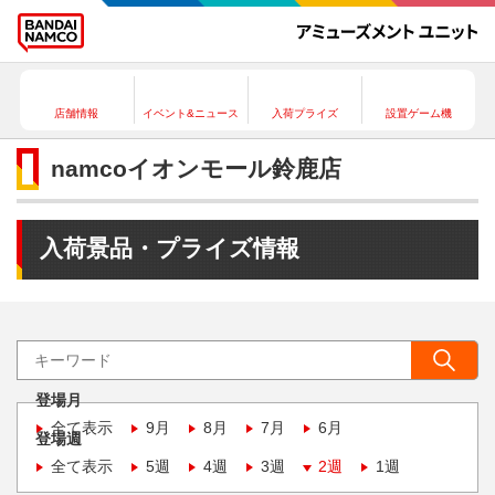
店舗情報
イベント&ニュース
入荷プライズ
設置ゲーム機
namcoイオンモール鈴鹿店
入荷景品・プライズ情報
登場月
全て表示
9月
8月
7月
6月
登場週
全て表示
5週
4週
3週
2週
1週