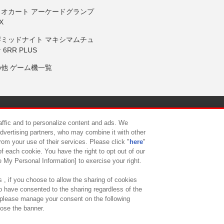
リオカート アーケードグランプ
X
岸ミッドナイト マキシマムチュ
 6RR PLUS
の他 ゲーム機一覧
サイトポリシー
プライバシーポリシー
ウェブアクセシビリティ方
raffic and to personalize content and ads. We
advertising partners, who may combine it with other
rom your use of their services. Please click "
here
"
供について
カスタマーハラスメント対応方針
よくあるご質問・
f each cookie. You have the right to opt out of our
e My Personal Information] to exercise your right.
 , if you choose to allow the sharing of cookies
to have consented to the sharing regardless of the
, please manage your consent on the following
lose the banner.
ndai Namco Amusement Lab Inc.
©Bandai Namco Experience Inc.
©HANAY