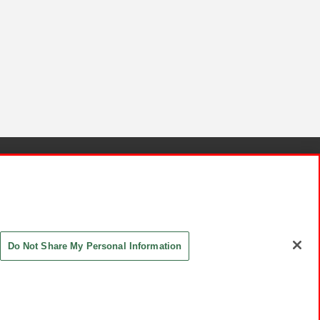
針と検証結果
お取引先さまとともに
お問い合わせ
Do Not Share My Personal Information
ASHIKI Co., Ltd. All Rights Reserved.