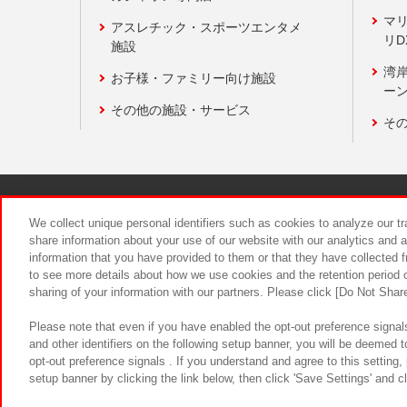
マ
アスレチック・スポーツエンタメ
リD
施設
湾
お子様・ファミリー向け施設
ーン
その他の施設・サービス
そ
関連会社
サステナビリティ
We collect unique personal identifiers such as cookies to analyze our t
share information about your use of our website with our analytics and 
information that you have provided to them or that they have collected f
食品のご提
to see more details about how we use cookies and the retention period o
sharing of your information with our partners. Please click [Do Not Shar
Please note that even if you have enabled the opt-out preference signals
and other identifiers on the following setup banner, you will be deemed 
opt-out preference signals . If you understand and agree to this setting
setup banner by clicking the link below, then click 'Save Settings' and c
©Bandai Namco Amusement Inc.
©Ba