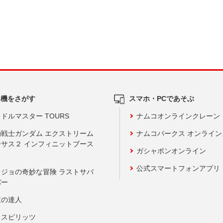
ム機をさがす
スマホ・PCであそぶ
ドルマスター TOURS
ナムコオンラインクレーン
動戦士ガンダム エクストリーム
ナムコパークス オンライ
ーサス２ インフィニットブース
ガシャポンオンライン
公式スマートフォンアプリ
ョジョの奇妙な冒険 ラストサバ
バー
鼓の達人
りスピリッツ