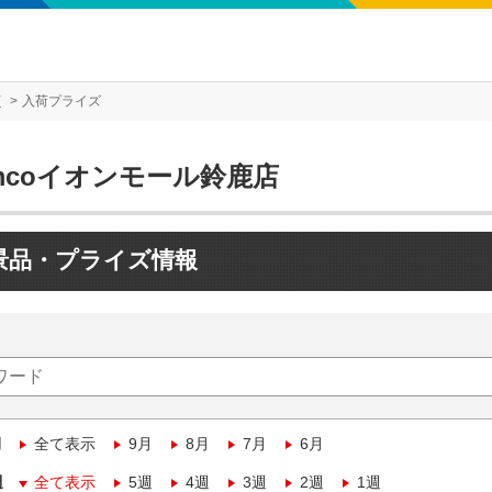
店
入荷プライズ
mcoイオンモール鈴鹿店
景品・プライズ情報
月
全て表示
9月
8月
7月
6月
週
全て表示
5週
4週
3週
2週
1週