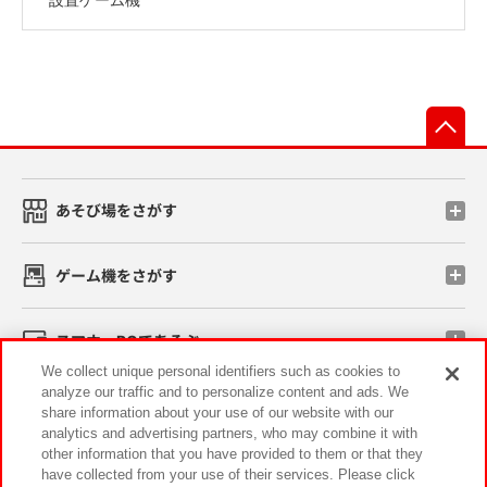
先
あそび場をさがす
ゲーム機をさがす
スマホ・PCであそぶ
We collect unique personal identifiers such as cookies to
analyze our traffic and to personalize content and ads. We
イベント・キャンペーン
share information about your use of our website with our
analytics and advertising partners, who may combine it with
other information that you have provided to them or that they
have collected from your use of their services. Please click