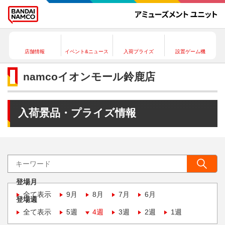
店舗情報
イベント&ニュース
入荷プライズ
設置ゲーム機
namcoイオンモール鈴鹿店
入荷景品・プライズ情報
登場月
全て表示
9月
8月
7月
6月
登場週
全て表示
5週
4週
3週
2週
1週