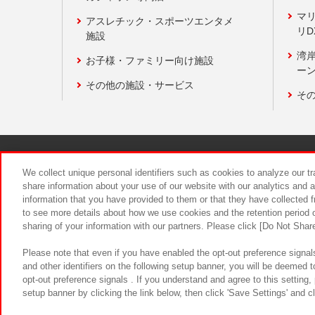
マ
アスレチック・スポーツエンタメ
リD
施設
湾
お子様・ファミリー向け施設
ーン
その他の施設・サービス
そ
関連会社
サステナビリティ
We collect unique personal identifiers such as cookies to analyze our t
share information about your use of our website with our analytics and 
information that you have provided to them or that they have collected f
食品のご提
to see more details about how we use cookies and the retention period o
sharing of your information with our partners. Please click [Do Not Shar
Please note that even if you have enabled the opt-out preference signals
and other identifiers on the following setup banner, you will be deemed 
opt-out preference signals . If you understand and agree to this setting
setup banner by clicking the link below, then click 'Save Settings' and c
©Bandai Namco Amusement Inc.
©Ba