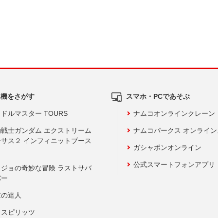
ム機をさがす
スマホ・PCであそぶ
ドルマスター TOURS
ナムコオンラインクレーン
動戦士ガンダム エクストリーム
ナムコパークス オンライ
ーサス２ インフィニットブース
ガシャポンオンライン
公式スマートフォンアプリ
ョジョの奇妙な冒険 ラストサバ
バー
鼓の達人
りスピリッツ