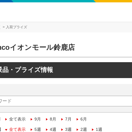
店
入荷プライズ
mcoイオンモール鈴鹿店
景品・プライズ情報
月
全て表示
9月
8月
7月
6月
週
全て表示
5週
4週
3週
2週
1週