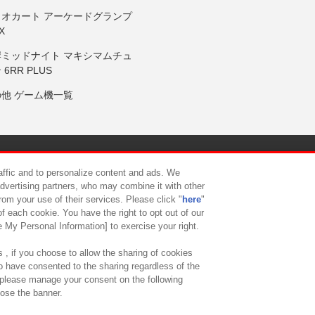
リオカート アーケードグランプ
X
岸ミッドナイト マキシマムチュ
 6RR PLUS
の他 ゲーム機一覧
サイトポリシー
プライバシーポリシー
ウェブアクセシビリティ方
raffic and to personalize content and ads. We
advertising partners, who may combine it with other
rom your use of their services. Please click "
here
"
供について
カスタマーハラスメント対応方針
よくあるご質問・
f each cookie. You have the right to opt out of our
e My Personal Information] to exercise your right.
 , if you choose to allow the sharing of cookies
to have consented to the sharing regardless of the
, please manage your consent on the following
lose the banner.
ndai Namco Amusement Lab Inc.
©Bandai Namco Experience Inc.
©HANAY