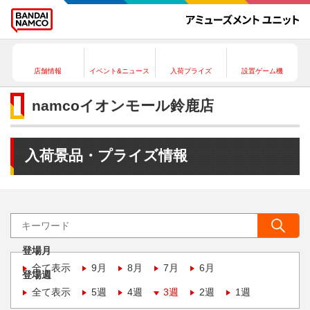
店舗情報
イベント&ニュース
入荷プライズ
設置ゲーム機
namcoイオンモール鈴鹿店
入荷景品・プライズ情報
登場月
全て表示
9月
8月
7月
6月
登場週
全て表示
5週
4週
3週
2週
1週