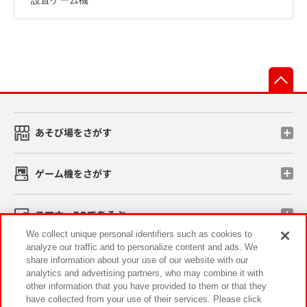
先
あそび場をさがす
ゲーム機をさがす
スマホ・PCであそぶ
We collect unique personal identifiers such as cookies to
analyze our traffic and to personalize content and ads. We
イベント・キャンペーン
share information about your use of our website with our
analytics and advertising partners, who may combine it with
other information that you have provided to them or that they
have collected from your use of their services. Please click