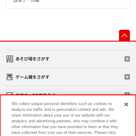
先
あそび場をさがす
ゲーム機をさがす
スマホ・PCであそぶ
We collect unique personal identifiers such as cookies to
analyze our traffic and to personalize content and ads. We
イベント・キャンペーン
share information about your use of our website with our
analytics and advertising partners, who may combine it with
other information that you have provided to them or that they
have collected from your use of their services. Please click