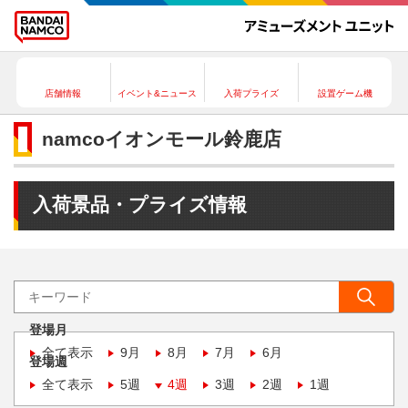
店舗情報
イベント&ニュース
入荷プライズ
設置ゲーム機
namcoイオンモール鈴鹿店
入荷景品・プライズ情報
登場月
全て表示
9月
8月
7月
6月
登場週
全て表示
5週
4週
3週
2週
1週