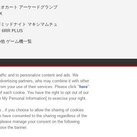
リオカート アーケードグランプ
X
岸ミッドナイト マキシマムチュ
 6RR PLUS
の他 ゲーム機一覧
サイトポリシー
プライバシーポリシー
ウェブアクセシビリティ方
raffic and to personalize content and ads. We
advertising partners, who may combine it with other
rom your use of their services. Please click "
here
"
供について
カスタマーハラスメント対応方針
よくあるご質問・
f each cookie. You have the right to opt out of our
e My Personal Information] to exercise your right.
 , if you choose to allow the sharing of cookies
to have consented to the sharing regardless of the
, please manage your consent on the following
lose the banner.
ndai Namco Amusement Lab Inc.
©Bandai Namco Experience Inc.
©HANAY