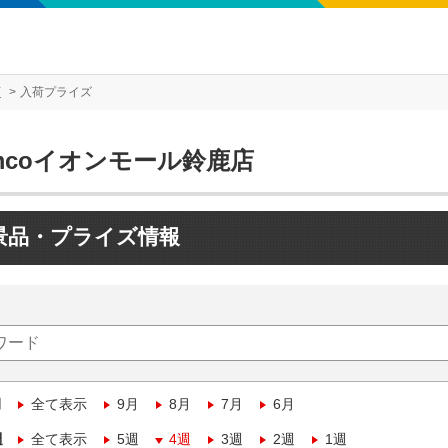
店
入荷プライズ
mcoイオンモール鈴鹿店
景品・プライズ情報
月
全て表示
9月
8月
7月
6月
週
全て表示
5週
4週
3週
2週
1週