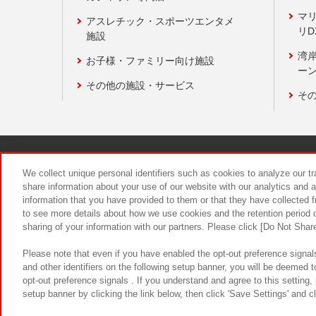
マ
アスレチック・スポーツエンタメ
リD
施設
湾
お子様・ファミリー向け施設
ーン
その他の施設・サービス
そ
関連会社
サステナビリティ
We collect unique personal identifiers such as cookies to analyze our t
share information about your use of our website with our analytics and 
information that you have provided to them or that they have collected f
食品のご提
to see more details about how we use cookies and the retention period o
sharing of your information with our partners. Please click [Do Not Shar
Please note that even if you have enabled the opt-out preference signals
and other identifiers on the following setup banner, you will be deemed 
opt-out preference signals . If you understand and agree to this setting
setup banner by clicking the link below, then click 'Save Settings' and c
©Bandai Namco Amusement Inc.
©Ba