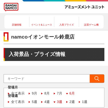
店舗情報
イベント&ニュース
入荷プライズ
設置ゲーム機
namcoイオンモール鈴鹿店
入荷景品・プライズ情報
登場月
全て表示
9月
8月
7月
6月
登場週
全て表示
5週
4週
3週
2週
1週