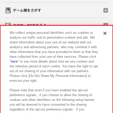
ゲーム機をさがす
スマホ・PCであそぶ
We collect unique personal identifiers such as cookies to
analyze our traffic and to personalize content and ads. We
イベント・キャンペーン
share information about your use of our website with our
analytics and advertising partners, who may combine it with
other information that you have provided to them or that they
have collected from your use of their services. Please click
"
here
" to see more details about how we use cookies and
関連会社
サステナビリティ
サイトポリシー
the retention period of each cookie. You have the right to opt
out of our sharing of your information with our partners.
プライバシーポリシー
ウェブアクセシビリティ方針と検証結果
Please click [Do Not Share My Personal Information] to
exercise your right.
お取引先さまとともに
食品のご提供について
カスタマーハラスメント対応方針
よくあるご質問・お問い合わせ
Please note that even if you have enabled the opt-out
preference signals , if you choose to allow the sharing of
cookies and other identifiers on the following setup banner,
you will be deemed to have consented to the sharing
regardless of the opt-out preference signals . If you