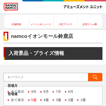
店舗情報
イベント&ニュース
入荷プライズ
設置ゲーム機
namcoイオンモール鈴鹿店
入荷景品・プライズ情報
登場月
全て表示
9月
8月
7月
6月
登場週
全て表示
5週
4週
3週
2週
1週