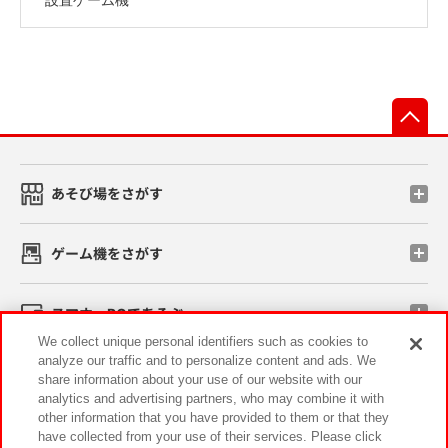
先
あそび場をさがす
ゲーム機をさがす
スマホ・PCであそぶ
We collect unique personal identifiers such as cookies to
analyze our traffic and to personalize content and ads. We
イベント・キャンペーン
share information about your use of our website with our
analytics and advertising partners, who may combine it with
other information that you have provided to them or that they
have collected from your use of their services. Please click