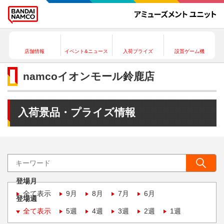
店舗情報
イベント&ニュース
入荷プライズ
設置ゲーム機
namcoイオンモール鈴鹿店
入荷景品・プライズ情報
登場月
全て表示
9月
8月
7月
6月
登場週
全て表示
5週
4週
3週
2週
1週