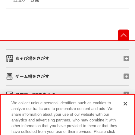
先
あそび場をさがす
ゲーム機をさがす
スマホ・PCであそぶ
We collect unique personal identifiers such as cookies to
analyze our traffic and to personalize content and ads. We
イベント・キャンペーン
share information about your use of our website with our
analytics and advertising partners, who may combine it with
other information that you have provided to them or that they
have collected from your use of their services. Please click