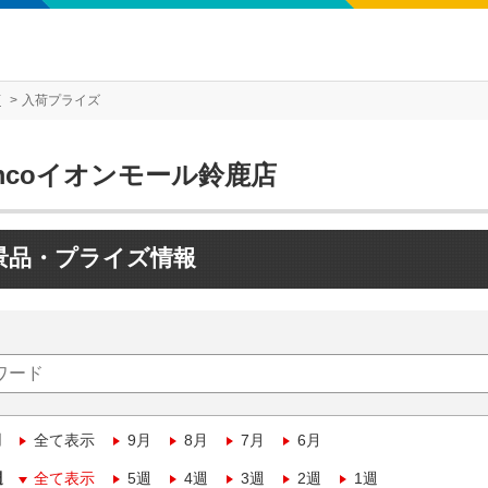
店
入荷プライズ
mcoイオンモール鈴鹿店
景品・プライズ情報
月
全て表示
9月
8月
7月
6月
週
全て表示
5週
4週
3週
2週
1週