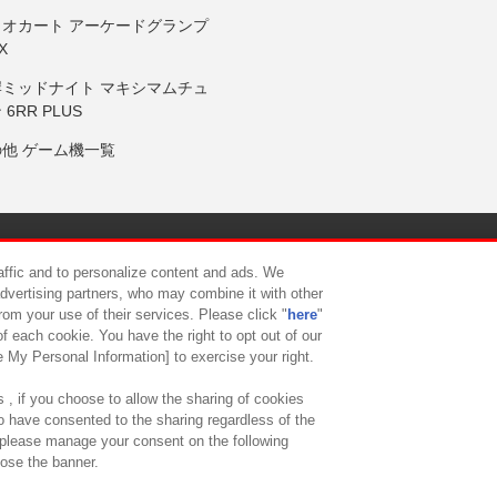
リオカート アーケードグランプ
X
岸ミッドナイト マキシマムチュ
 6RR PLUS
の他 ゲーム機一覧
サイトポリシー
プライバシーポリシー
ウェブアクセシビリティ方
raffic and to personalize content and ads. We
advertising partners, who may combine it with other
rom your use of their services. Please click "
here
"
供について
カスタマーハラスメント対応方針
よくあるご質問・
f each cookie. You have the right to opt out of our
e My Personal Information] to exercise your right.
 , if you choose to allow the sharing of cookies
to have consented to the sharing regardless of the
, please manage your consent on the following
lose the banner.
ndai Namco Amusement Lab Inc.
©Bandai Namco Experience Inc.
©HANAY