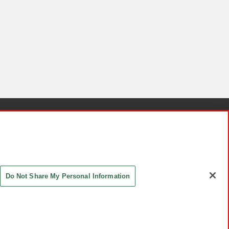
針と検証結果
お取引先さまとともに
お問い合わせ
Do Not Share My Personal Information
ASHIKI Co., Ltd. All Rights Reserved.