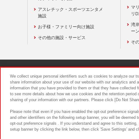
マ
アスレチック・スポーツエンタメ
リD
施設
湾
お子様・ファミリー向け施設
ーン
その他の施設・サービス
そ
関連会社
サステナビリティ
We collect unique personal identifiers such as cookies to analyze our t
share information about your use of our website with our analytics and 
information that you have provided to them or that they have collected f
食品のご提
to see more details about how we use cookies and the retention period o
sharing of your information with our partners. Please click [Do Not Shar
Please note that even if you have enabled the opt-out preference signals
and other identifiers on the following setup banner, you will be deemed 
opt-out preference signals . If you understand and agree to this setting
setup banner by clicking the link below, then click 'Save Settings' and c
©Bandai Namco Amusement Inc.
©Ba