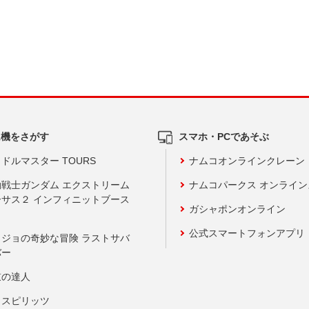
ム機をさがす
スマホ・PCであそぶ
ドルマスター TOURS
ナムコオンラインクレーン
動戦士ガンダム エクストリーム
ナムコパークス オンライ
ーサス２ インフィニットブース
ガシャポンオンライン
公式スマートフォンアプリ
ョジョの奇妙な冒険 ラストサバ
バー
鼓の達人
りスピリッツ