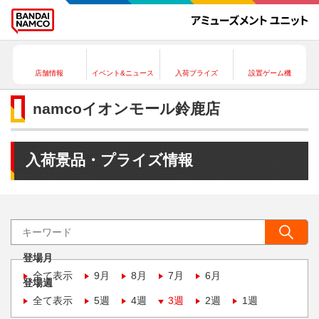
店舗情報
イベント&ニュース
入荷プライズ
設置ゲーム機
namcoイオンモール鈴鹿店
入荷景品・プライズ情報
登場月
全て表示
9月
8月
7月
6月
登場週
全て表示
5週
4週
3週
2週
1週