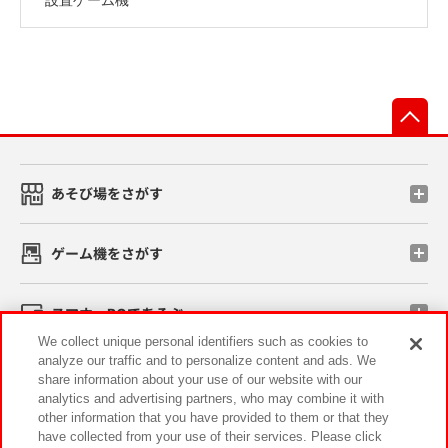
先
あそび場をさがす
ゲーム機をさがす
スマホ・PCであそぶ
We collect unique personal identifiers such as cookies to
analyze our traffic and to personalize content and ads. We
イベント・キャンペーン
share information about your use of our website with our
analytics and advertising partners, who may combine it with
other information that you have provided to them or that they
have collected from your use of their services. Please click