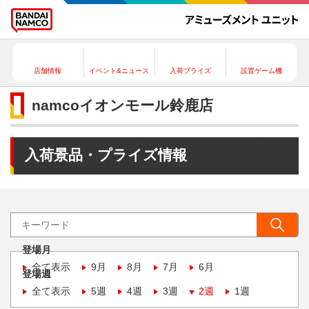
店舗情報
イベント&ニュース
入荷プライズ
設置ゲーム機
namcoイオンモール鈴鹿店
入荷景品・プライズ情報
登場月
全て表示
9月
8月
7月
6月
登場週
全て表示
5週
4週
3週
2週
1週