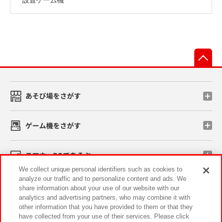
先
あそび場をさがす
ゲーム機をさがす
スマホ・PCであそぶ
We collect unique personal identifiers such as cookies to
analyze our traffic and to personalize content and ads. We
イベント・キャンペーン
share information about your use of our website with our
analytics and advertising partners, who may combine it with
other information that you have provided to them or that they
have collected from your use of their services. Please click