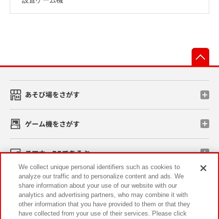
先
あそび場をさがす
ゲーム機をさがす
スマホ・PCであそぶ
We collect unique personal identifiers such as cookies to
analyze our traffic and to personalize content and ads. We
イベント・キャンペーン
share information about your use of our website with our
analytics and advertising partners, who may combine it with
other information that you have provided to them or that they
have collected from your use of their services. Please click