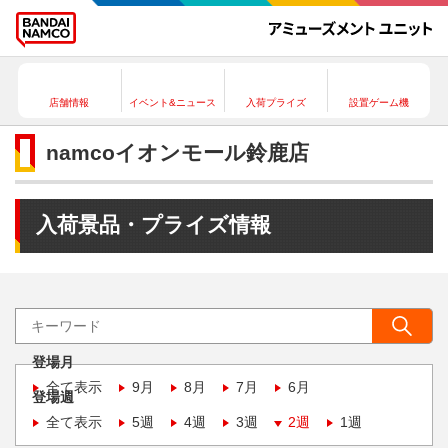
店舗情報
イベント&ニュース
入荷プライズ
設置ゲーム機
namcoイオンモール鈴鹿店
入荷景品・プライズ情報
登場月
全て表示
9月
8月
7月
6月
登場週
全て表示
5週
4週
3週
2週
1週