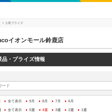
店
入荷プライズ
mcoイオンモール鈴鹿店
景品・プライズ情報
月
全て表示
9月
8月
7月
6月
週
全て表示
5週
4週
3週
2週
1週