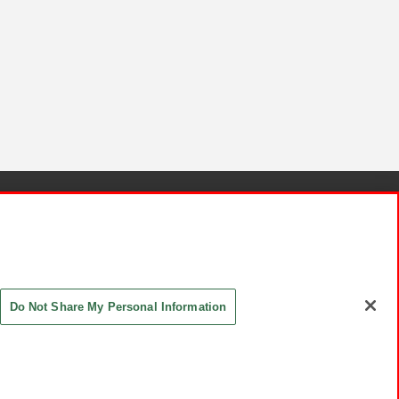
針と検証結果
お取引先さまとともに
お問い合わせ
Do Not Share My Personal Information
ASHIKI Co., Ltd. All Rights Reserved.