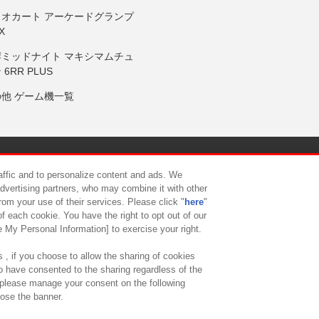
リオカート アーケードグランプ
X
岸ミッドナイト マキシマムチュ
 6RR PLUS
の他 ゲーム機一覧
サイトポリシー
プライバシーポリシー
ウェブアクセシビリティ方
raffic and to personalize content and ads. We
advertising partners, who may combine it with other
rom your use of their services. Please click "
here
"
供について
カスタマーハラスメント対応方針
よくあるご質問・
f each cookie. You have the right to opt out of our
e My Personal Information] to exercise your right.
 , if you choose to allow the sharing of cookies
to have consented to the sharing regardless of the
, please manage your consent on the following
lose the banner.
ndai Namco Amusement Lab Inc.
©Bandai Namco Experience Inc.
©HANAY