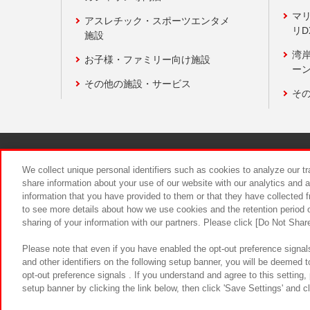
マ
アスレチック・スポーツエンタメ
リD
施設
湾
お子様・ファミリー向け施設
ーン
その他の施設・サービス
そ
関連会社
サステナビリティ
We collect unique personal identifiers such as cookies to analyze our t
share information about your use of our website with our analytics and 
information that you have provided to them or that they have collected f
食品のご提
to see more details about how we use cookies and the retention period o
sharing of your information with our partners. Please click [Do Not Shar
Please note that even if you have enabled the opt-out preference signals
and other identifiers on the following setup banner, you will be deemed 
opt-out preference signals . If you understand and agree to this setting
setup banner by clicking the link below, then click 'Save Settings' and c
©Bandai Namco Amusement Inc.
©Ba