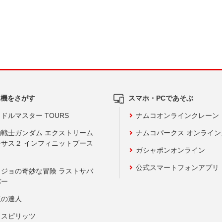
ム機をさがす
スマホ・PCであそぶ
ドルマスター TOURS
ナムコオンラインクレーン
動戦士ガンダム エクストリーム
ナムコパークス オンライ
ーサス２ インフィニットブース
ガシャポンオンライン
公式スマートフォンアプリ
ョジョの奇妙な冒険 ラストサバ
バー
鼓の達人
りスピリッツ