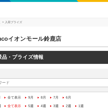
店
入荷プライズ
mcoイオンモール鈴鹿店
景品・プライズ情報
月
全て表示
9月
8月
7月
6月
週
全て表示
5週
4週
3週
2週
1週