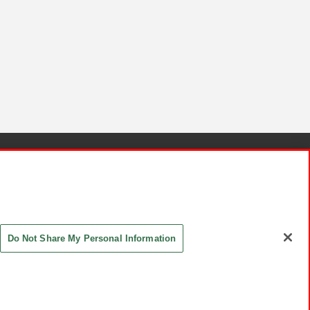
針と検証結果
お取引先さまとともに
お問い合わせ
Do Not Share My Personal Information
ASHIKI Co., Ltd. All Rights Reserved.