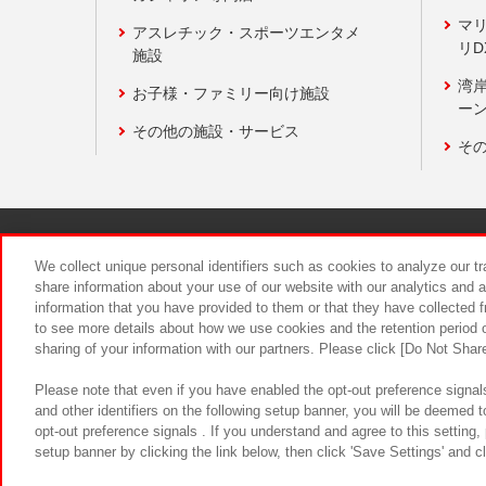
マ
アスレチック・スポーツエンタメ
リD
施設
湾
お子様・ファミリー向け施設
ーン
その他の施設・サービス
そ
関連会社
サステナビリティ
We collect unique personal identifiers such as cookies to analyze our t
share information about your use of our website with our analytics and 
information that you have provided to them or that they have collected f
食品のご提
to see more details about how we use cookies and the retention period o
sharing of your information with our partners. Please click [Do Not Shar
Please note that even if you have enabled the opt-out preference signals
and other identifiers on the following setup banner, you will be deemed 
opt-out preference signals . If you understand and agree to this setting
setup banner by clicking the link below, then click 'Save Settings' and c
©Bandai Namco Amusement Inc.
©Ba