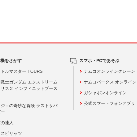
ム機をさがす
スマホ・PCであそぶ
ドルマスター TOURS
ナムコオンラインクレーン
動戦士ガンダム エクストリーム
ナムコパークス オンライ
ーサス２ インフィニットブース
ガシャポンオンライン
公式スマートフォンアプリ
ョジョの奇妙な冒険 ラストサバ
バー
鼓の達人
りスピリッツ