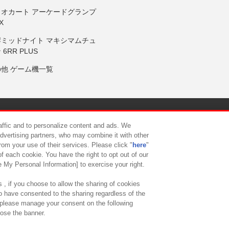
リオカート アーケードグランプ
X
岸ミッドナイト マキシマムチュ
 6RR PLUS
の他 ゲーム機一覧
サイトポリシー
プライバシーポリシー
ウェブアクセシビリティ方
raffic and to personalize content and ads. We
advertising partners, who may combine it with other
rom your use of their services. Please click "
here
"
供について
カスタマーハラスメント対応方針
よくあるご質問・
f each cookie. You have the right to opt out of our
e My Personal Information] to exercise your right.
 , if you choose to allow the sharing of cookies
to have consented to the sharing regardless of the
, please manage your consent on the following
lose the banner.
ndai Namco Amusement Lab Inc.
©Bandai Namco Experience Inc.
©HANAY