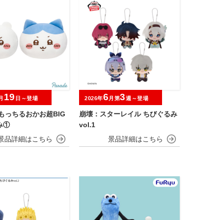
19
6
3
月
日～登場
2026年
月第
週～登場
もっちるおかお超BIG
崩壊：スターレイル ちびぐるみ
み①
vol.1