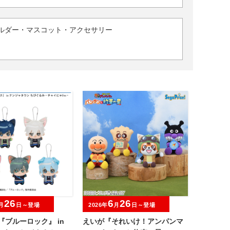
ルダー・マスコット・アクセサリー
26
6
26
月
日～登場
2026年
月
日～登場
『ブルーロック』 in
えいが『それいけ！アンパンマ