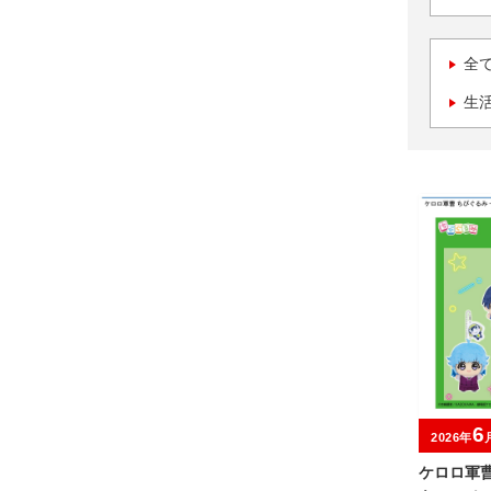
全
生
6
2026年
ケロロ軍