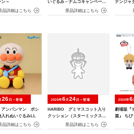
ーン～
いぐるみ－ナムコキャンペーン
ナンジャ
－
ャイにゃF
26
6
24
6
月
日～登場
2026年
月
日～登場
2026年
！アンパンマン ポシ
HARIBO グミマスコット入り
劇場版『
物入れぬいぐるみLL
クッション（スターミックス）
篇』 ちび
【ナムコ限定】