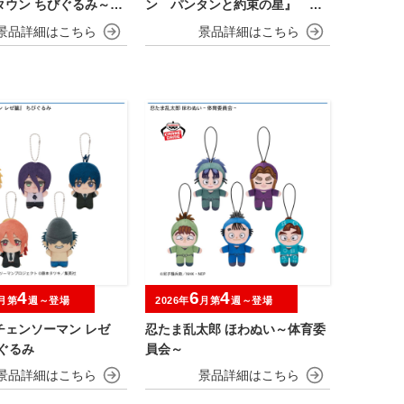
タウン ちびぐるみ～チ
ン パンタンと約束の星』 ぬ
es～
いぐるみ
4
6
4
月第
週～登場
2026年
月第
週～登場
チェンソーマン レゼ
忍たま乱太郎 ほわぬい～体育委
ぐるみ
員会～