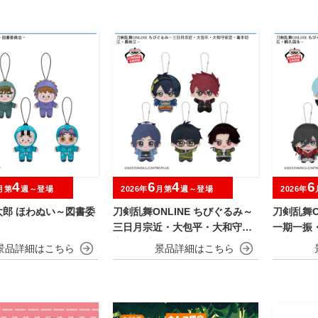
4
6
4
6
月第
週～登場
2026年
月第
週～登場
2026年
太郎 ほわぬい～図書委
刀剣乱舞ONLINE ちびぐるみ～
刀剣乱舞O
三日月宗近・大包平・大和守安
一期一振
定・篭手切江・豊前江～
兼定・堀