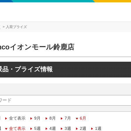
店
入荷プライズ
mcoイオンモール鈴鹿店
景品・プライズ情報
月
全て表示
9月
8月
7月
6月
週
全て表示
5週
4週
3週
2週
1週