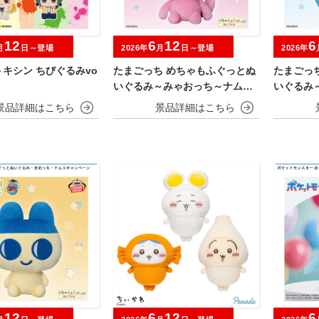
12
6
12
6
月
日～登場
2026年
月
日～登場
2026年
キシン ちびぐるみvo
たまごっち めちゃもふぐっとぬ
たまごっ
いぐるみ～みゃおっち～ナムコ
いぐるみ
キャンペーン
キャンペ
12
6
12
6