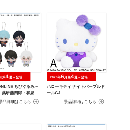
4
6
4
月第
週～登場
2026年
月第
週～登場
NLINE ちびぐるみ～
ハローキティ ナイトパープルド
・薬研藤四郎・和泉守
ールGJ
川国広・鶴丸国永～