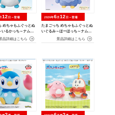
12
6
12
月
日～登場
2026年
月
日～登場
ち めちゃもふぐっとぬ
たまごっち めちゃもふぐっとぬ
～いるかっち～ナムコ
いぐるみ～ほーほっち～ナムコ
ーン
キャンペーン
2
6
2