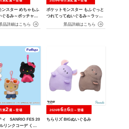
月第
週～登場
2026年
月第
週～登場
モンスター めちゃもふ
ポケットモンスター もふぐっと
いぐるみ～ポッチャマ
つれてってぬいぐるみ～ラッキ
ー・ホゲータ～
2
6
6
月第
週～登場
2026年
月
日～登場
 SANRIO FES 20
ちらりズ BIGぬいぐるみ
フルリンクコーデ くり