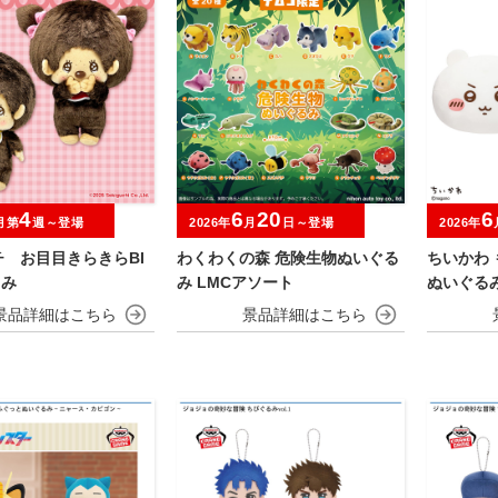
4
6
20
6
月第
週～登場
2026年
月
日～登場
2026年
 お目目きらきらBI
わくわくの森 危険生物ぬいぐる
ちいかわ 
るみ
み LMCアソート
ぬいぐる