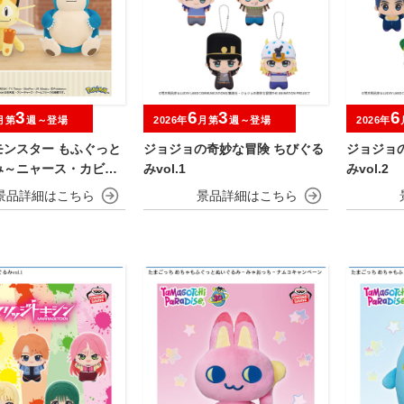
3
6
3
6
月第
週～登場
2026年
月第
週～登場
2026年
モンスター もふぐっと
ジョジョの奇妙な冒険 ちびぐる
ジョジョ
み～ニャース・カビゴ
みvol.1
みvol.2