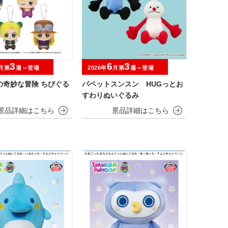
3
6
3
月第
週～登場
2026年
月第
週～登場
の奇妙な冒険 ちびぐる
パペットスンスン HUGっとお
すわりぬいぐるみ