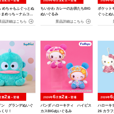
月
日～登場
2026年
月
日～登場
2026年
ち めちゃもふぐっとぬ
ちいかわ カレーのお供たちBIG
ポケット
～まめっち～ナムコキ
ぬいぐるみ
ぐっとぬ
ン
～
2
6
2
6
月第
週～登場
2026年
月第
週～登場
2026年
ドン グランデぬいぐ
パンダ ハローキティ ハイビス
ハローキティ
っくり！
カスBIGぬいぐるみ
26 カラ