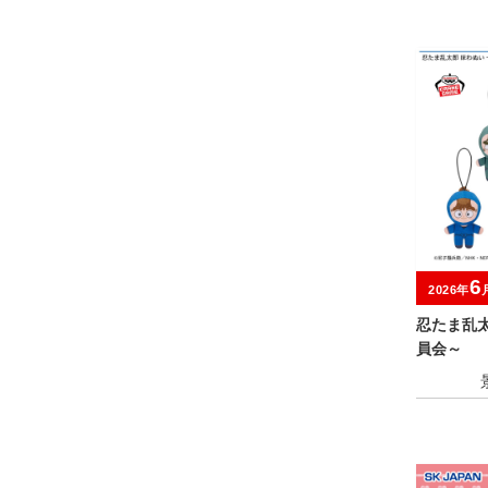
6
2026年
忍たま乱
員会～