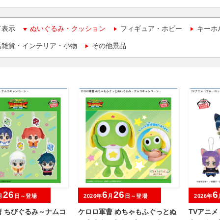
て表示
ぬいぐるみ・クッション
フィギュア・ホビー
キーホ
活雑貨・インテリア・小物
その他景品
26
6
26
6
月
日～登場
2026年
月
日～登場
2026年
曹 ちびぐるみ～ナムコ
ケロロ軍曹 めちゃもふぐっとぬ
TVアニメ