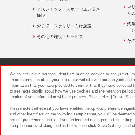
マ
アスレチック・スポーツエンタメ
リD
施設
湾
お子様・ファミリー向け施設
ーン
その他の施設・サービス
そ
関連会社
サステナビリティ
We collect unique personal identifiers such as cookies to analyze our t
share information about your use of our website with our analytics and 
information that you have provided to them or that they have collected f
食品のご提
to see more details about how we use cookies and the retention period o
sharing of your information with our partners. Please click [Do Not Shar
Please note that even if you have enabled the opt-out preference signals
and other identifiers on the following setup banner, you will be deemed 
opt-out preference signals . If you understand and agree to this setting
setup banner by clicking the link below, then click 'Save Settings' and c
©Bandai Namco Amusement Inc.
©Ba