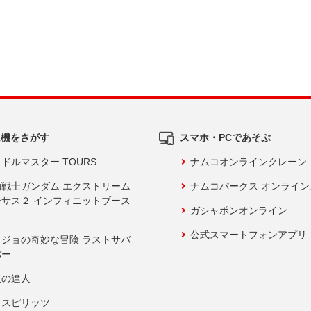
ム機をさがす
スマホ・PCであそぶ
ドルマスター TOURS
ナムコオンラインクレーン
動戦士ガンダム エクストリーム
ナムコパークス オンライ
ーサス２ インフィニットブース
ガシャポンオンライン
公式スマートフォンアプリ
ョジョの奇妙な冒険 ラストサバ
バー
鼓の達人
りスピリッツ