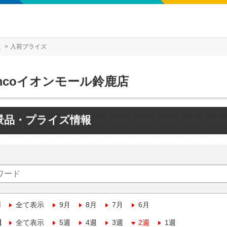
店
入荷プライズ
mcoイオンモール鈴鹿店
景品・プライズ情報
月
全て表示
9月
8月
7月
6月
週
全て表示
5週
4週
3週
2週
1週