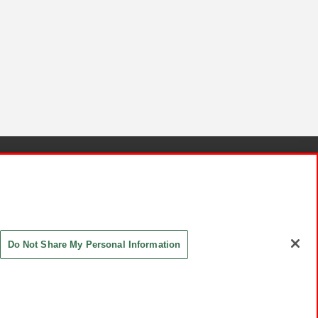
針と検証結果
お取引先さまとともに
お問い合わせ
Do Not Share My Personal Information
ASHIKI Co., Ltd. All Rights Reserved.