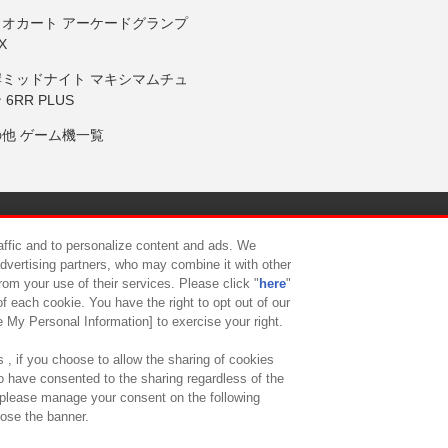
リオカート アーケードグランプ
X
岸ミッドナイト マキシマムチュ
 6RR PLUS
の他 ゲーム機一覧
サイトポリシー
プライバシーポリシー
ウェブアクセシビリティ方
raffic and to personalize content and ads. We
advertising partners, who may combine it with other
rom your use of their services. Please click "
here
"
供について
カスタマーハラスメント対応方針
よくあるご質問・
f each cookie. You have the right to opt out of our
e My Personal Information] to exercise your right.
 , if you choose to allow the sharing of cookies
to have consented to the sharing regardless of the
, please manage your consent on the following
lose the banner.
ndai Namco Amusement Lab Inc.
©Bandai Namco Experience Inc.
©HANAY