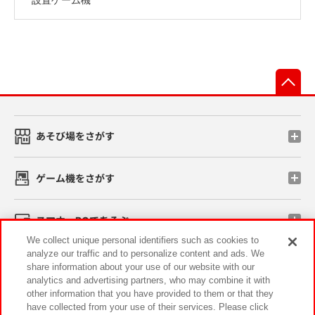
先
あそび場をさがす
ゲーム機をさがす
スマホ・PCであそぶ
We collect unique personal identifiers such as cookies to
analyze our traffic and to personalize content and ads. We
イベント・キャンペーン
share information about your use of our website with our
analytics and advertising partners, who may combine it with
other information that you have provided to them or that they
have collected from your use of their services. Please click