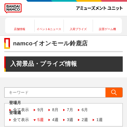
店舗情報
イベント&ニュース
入荷プライズ
設置ゲーム機
namcoイオンモール鈴鹿店
入荷景品・プライズ情報
登場月
全て表示
9月
8月
7月
6月
登場週
全て表示
5週
4週
3週
2週
1週