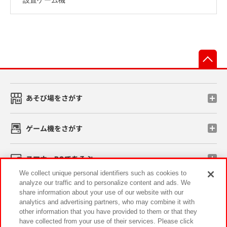
先
あそび場をさがす
ゲーム機をさがす
スマホ・PCであそぶ
We collect unique personal identifiers such as cookies to
analyze our traffic and to personalize content and ads. We
イベント・キャンペーン
share information about your use of our website with our
analytics and advertising partners, who may combine it with
other information that you have provided to them or that they
have collected from your use of their services. Please click