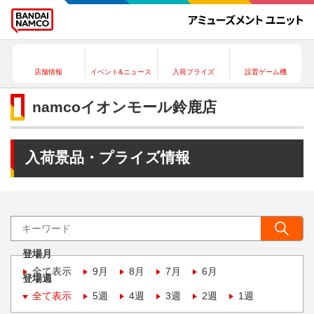
店舗情報
イベント&ニュース
入荷プライズ
設置ゲーム機
namcoイオンモール鈴鹿店
入荷景品・プライズ情報
登場月
全て表示
9月
8月
7月
6月
登場週
全て表示
5週
4週
3週
2週
1週