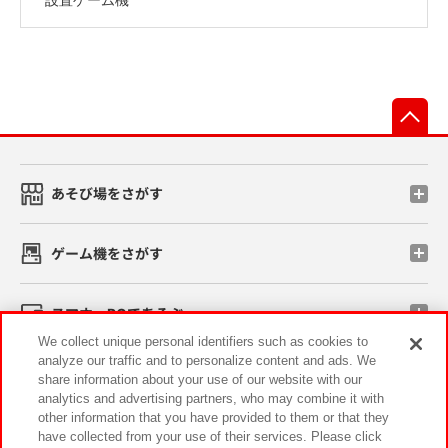
先
あそび場をさがす
ゲーム機をさがす
スマホ・PCであそぶ
We collect unique personal identifiers such as cookies to
analyze our traffic and to personalize content and ads. We
イベント・キャンペーン
share information about your use of our website with our
analytics and advertising partners, who may combine it with
other information that you have provided to them or that they
have collected from your use of their services. Please click