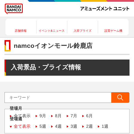
店舗情報
イベント&ニュース
入荷プライズ
設置ゲーム機
namcoイオンモール鈴鹿店
入荷景品・プライズ情報
登場月
全て表示
9月
8月
7月
6月
登場週
全て表示
5週
4週
3週
2週
1週