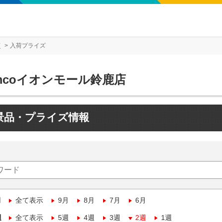
店
入荷プライズ
mcoイオンモール鈴鹿店
景品・プライズ情報
月
全て表示
9月
8月
7月
6月
週
全て表示
5週
4週
3週
2週
1週