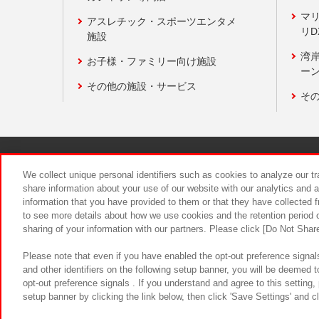
マ
アスレチック・スポーツエンタメ
リD
施設
湾
お子様・ファミリー向け施設
ーン
その他の施設・サービス
そ
関連会社
サステナビリティ
We collect unique personal identifiers such as cookies to analyze our t
share information about your use of our website with our analytics and 
information that you have provided to them or that they have collected f
食品のご提
to see more details about how we use cookies and the retention period o
sharing of your information with our partners. Please click [Do Not Shar
Please note that even if you have enabled the opt-out preference signals
and other identifiers on the following setup banner, you will be deemed 
opt-out preference signals . If you understand and agree to this setting
setup banner by clicking the link below, then click 'Save Settings' and c
©Bandai Namco Amusement Inc.
©Ba