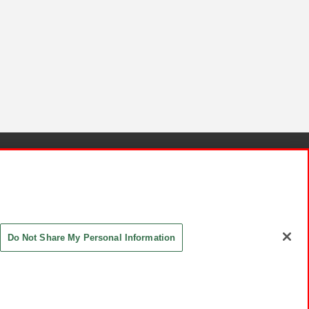
針と検証結果
お取引先さまとともに
お問い合わせ
Do Not Share My Personal Information
ASHIKI Co., Ltd. All Rights Reserved.