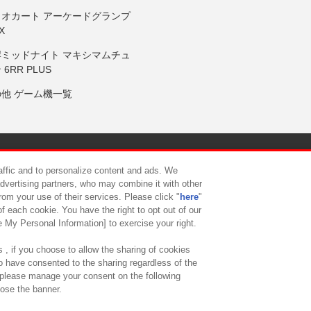
リオカート アーケードグランプ
X
岸ミッドナイト マキシマムチュ
 6RR PLUS
の他 ゲーム機一覧
サイトポリシー
プライバシーポリシー
ウェブアクセシビリティ方
raffic and to personalize content and ads. We
advertising partners, who may combine it with other
rom your use of their services. Please click "
here
"
供について
カスタマーハラスメント対応方針
よくあるご質問・
f each cookie. You have the right to opt out of our
e My Personal Information] to exercise your right.
 , if you choose to allow the sharing of cookies
to have consented to the sharing regardless of the
, please manage your consent on the following
lose the banner.
ndai Namco Amusement Lab Inc.
©Bandai Namco Experience Inc.
©HANAY