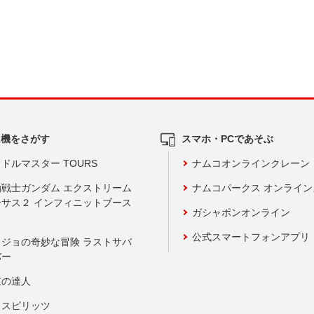
ム機をさがす
スマホ・PCであそぶ
ドルマスター TOURS
ナムコオンラインクレーン
動戦士ガンダム エクストリーム
ナムコパークス オンライ
ーサス２ インフィニットブース
ガシャポンオンライン
公式スマートフォンアプリ
ョジョの奇妙な冒険 ラストサバ
バー
鼓の達人
りスピリッツ