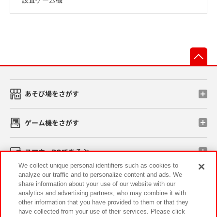
先
あそび場をさがす
ゲーム機をさがす
スマホ・PCであそぶ
We collect unique personal identifiers such as cookies to
analyze our traffic and to personalize content and ads. We
イベント・キャンペーン
share information about your use of our website with our
analytics and advertising partners, who may combine it with
other information that you have provided to them or that they
have collected from your use of their services. Please click