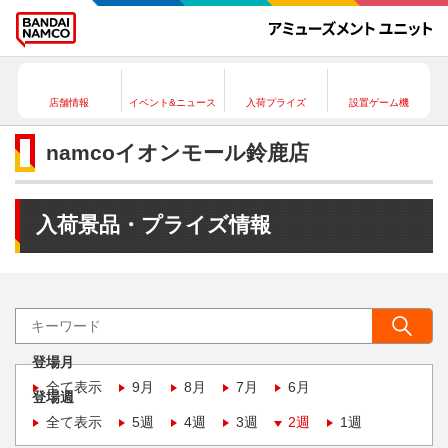
店舗情報
イベント&ニュース
入荷プライズ
設置ゲーム機
namcoイオンモール鈴鹿店
入荷景品・プライズ情報
登場月
全て表示
9月
8月
7月
6月
登場週
全て表示
5週
4週
3週
2週
1週