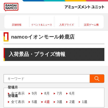
店舗情報
イベント&ニュース
入荷プライズ
設置ゲーム機
namcoイオンモール鈴鹿店
入荷景品・プライズ情報
登場月
全て表示
9月
8月
7月
6月
登場週
全て表示
5週
4週
3週
2週
1週