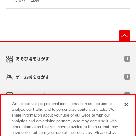
先
あそび場をさがす
ゲーム機をさがす
スマホ・PCであそぶ
We collect unique personal identifiers such as cookies to
analyze our traffic and to personalize content and ads. We
イベント・キャンペーン
share information about your use of our website with our
analytics and advertising partners, who may combine it with
other information that you have provided to them or that they
have collected from your use of their services. Please click