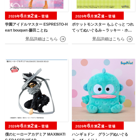
6
2
6
2
2026年
月第
週～登場
2026年
月第
週～登場
学園アイドルマスター ESPRESTO-H
ポケットモンスター もふぐっと つれ
eart bouquet-藤田ことね
てってぬいぐるみ～ラッキー・ホゲ
ータ～
6
2
6
2
2026年
月第
週～登場
2026年
月第
週～登場
僕のヒーローアカデミア MAXIMATI
ハンギョドン グランデぬいぐる