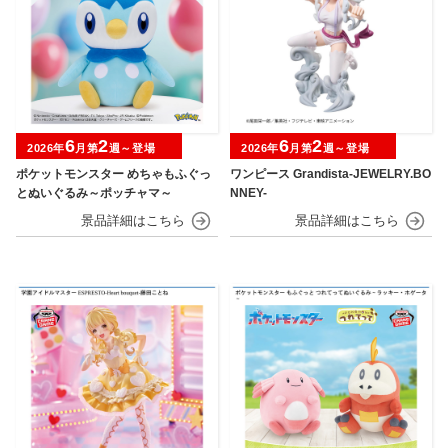
6
2
6
2
2026年
月第
週～登場
2026年
月第
週～登場
ポケットモンスター めちゃもふぐっ
ワンピース Grandista-JEWELRY.BO
とぬいぐるみ～ポッチャマ～
NNEY-