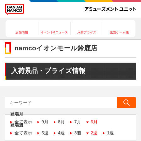
店舗情報
イベント&ニュース
入荷プライズ
設置ゲーム機
namcoイオンモール鈴鹿店
入荷景品・プライズ情報
登場月
全て表示
9月
8月
7月
6月
登場週
全て表示
5週
4週
3週
2週
1週