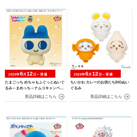
6
12
6
12
2026年
月
日～登場
2026年
月
日～登場
たまごっち めちゃもふぐっとぬいぐ
ちいかわ カレーのお供たちBIGぬい
るみ～まめっち～ナムコキャンペー
ぐるみ
ン