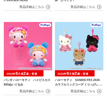
C ERASER HEAD
み びっくり！
6
2
6
2
2026年
月第
週～登場
2026年
月第
週～登場
パンダ ハローキティ ハイビスカス
ハローキティ SANRIO FES 2026
BIGぬいぐるみ
カラフルリンクコーデ くりっぴぃ ぬ
いぐるみ