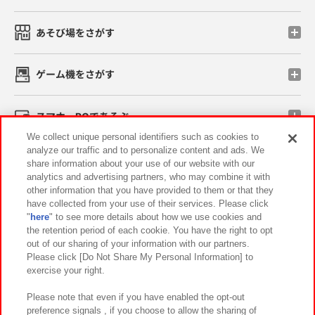
あそび場をさがす
ゲーム機をさがす
スマホ・PCであそぶ
We collect unique personal identifiers such as cookies to
analyze our traffic and to personalize content and ads. We
イベント・キャンペーン
share information about your use of our website with our
analytics and advertising partners, who may combine it with
other information that you have provided to them or that they
have collected from your use of their services. Please click
"
here
" to see more details about how we use cookies and
関連会社
サステナビリティ
サイトポリシー
the retention period of each cookie. You have the right to opt
out of our sharing of your information with our partners.
プライバシーポリシー
ウェブアクセシビリティ方針と検証結果
Please click [Do Not Share My Personal Information] to
exercise your right.
お取引先さまとともに
食品のご提供について
カスタマーハラスメント対応方針
よくあるご質問・お問い合わせ
Please note that even if you have enabled the opt-out
preference signals , if you choose to allow the sharing of