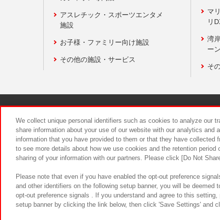
マ
アスレチック・スポーツエンタメ
リD
施設
湾
お子様・ファミリー向け施設
ーン
その他の施設・サービス
そ
関連会社
サステナビリティ
We collect unique personal identifiers such as cookies to analyze our t
share information about your use of our website with our analytics and 
information that you have provided to them or that they have collected f
食品のご提
to see more details about how we use cookies and the retention period o
sharing of your information with our partners. Please click [Do Not Shar
Please note that even if you have enabled the opt-out preference signals
and other identifiers on the following setup banner, you will be deemed 
opt-out preference signals . If you understand and agree to this setting
setup banner by clicking the link below, then click 'Save Settings' and c
©Bandai Namco Amusement Inc.
©Ba