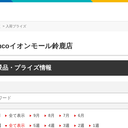
店
入荷プライズ
mcoイオンモール鈴鹿店
景品・プライズ情報
月
全て表示
9月
8月
7月
6月
週
全て表示
5週
4週
3週
2週
1週