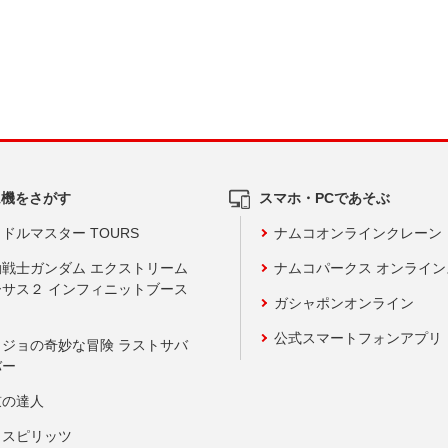
ム機をさがす
スマホ・PCであそぶ
ドルマスター TOURS
ナムコオンラインクレーン
動戦士ガンダム エクストリーム
ナムコパークス オンライ
ーサス２ インフィニットブース
ガシャポンオンライン
公式スマートフォンアプリ
ョジョの奇妙な冒険 ラストサバ
バー
鼓の達人
りスピリッツ