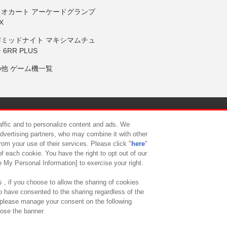
リオカート アーケードグランプ
X
岸ミッドナイト マキシマムチュ
 6RR PLUS
の他 ゲーム機一覧
サイトポリシー
プライバシーポリシー
ウェブアクセシビリティ方
raffic and to personalize content and ads. We
advertising partners, who may combine it with other
rom your use of their services. Please click "
here
"
供について
カスタマーハラスメント対応方針
よくあるご質問・
f each cookie. You have the right to opt out of our
e My Personal Information] to exercise your right.
 , if you choose to allow the sharing of cookies
to have consented to the sharing regardless of the
, please manage your consent on the following
lose the banner.
ndai Namco Amusement Lab Inc.
©Bandai Namco Experience Inc.
©HANAY