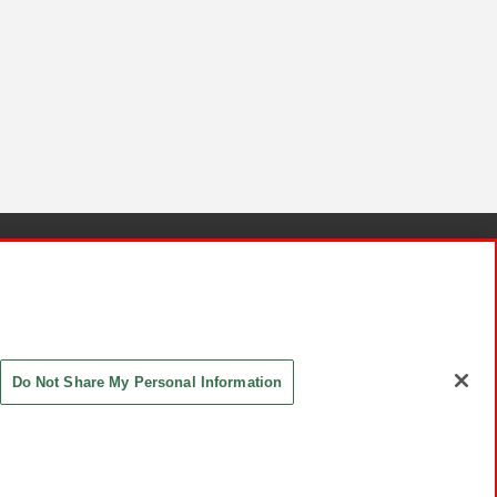
針と検証結果
お取引先さまとともに
お問い合わせ
Do Not Share My Personal Information
ASHIKI Co., Ltd. All Rights Reserved.