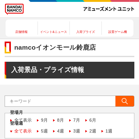
店舗情報
イベント&ニュース
入荷プライズ
設置ゲーム機
namcoイオンモール鈴鹿店
入荷景品・プライズ情報
登場月
全て表示
9月
8月
7月
6月
登場週
全て表示
5週
4週
3週
2週
1週