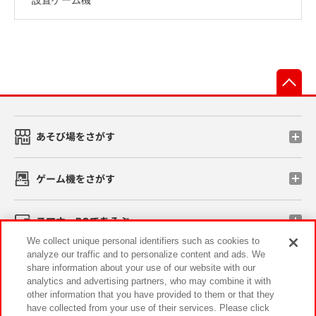
先
あそび場をさがす
ゲーム機をさがす
スマホ・PCであそぶ
We collect unique personal identifiers such as cookies to
analyze our traffic and to personalize content and ads. We
イベント・キャンペーン
share information about your use of our website with our
analytics and advertising partners, who may combine it with
other information that you have provided to them or that they
have collected from your use of their services. Please click